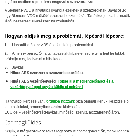
legtöbb esetben a probléma magával a szenzorral van.
A Siemens-
VDO
a hivatalos gyártója ezeknek a szenzoroknak. Javasoljuk
egy Siemens-
VDO
működő szenzor beszerelését. Tartózkodjunk a harmadik
féltől beszerzett alkatrészek használatától!
Hogyan oldjuk meg a problémát, lépésről lépésre:
Hasonlítsa össze
ABS
-ét a fent leírt problémákkal
Amennyiben az Ön által tapasztalt hibajelenség eltér a fent leírtaktól,
próbálja meg leolvasni a hibakódot!
Javítás
Hibás
ABS
szenzor: a szenzor lecserélése
Hibás
ABS
vezérlőegység:
Töltse ki a megrendelőlapot és a
vezérlőegységgel együtt küldje el nekünk!
Ha további kérdése van,
forduljon hozzánk
bizalommal! Kérjük, készítse elő
a hibakódokat, amennyiben azokat kiolvasták.
ECU
.de – vezérlőegység-javítás, minőségi szerviz, hozzáférhető áron.
Csomagküldés
Kérjük, a
mágnestekercseket ragassza le
csomagolás előtt, máskülönben