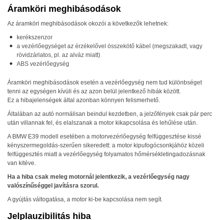
Áramköri meghibásodások
Az áramköri meghibásodások okozói a következők lehetnek:
kerékszenzor
a vezérlőegységet az érzékelővel összekötő kábel (megszakadt, vagy
rövidzárlatos,
pl. az alváz miatt
)
ABS
vezérlőegység
Áramköri meghibásodások esetén a vezérlőegység nem tud különbséget
tenni az egységen kívüli és az azon belül jelentkező hibák között.
Ez a hibajelenségek által azonban könnyen felismerhető.
Általában az autó normálisan beindul kezdetben, a jelzőfények csak pár perc
után villannak fel, és elalszanak a motor kikapcsolása és lehűlése után.
A
BMW
E39 modell esetében a motorvezérlőegység felfüggesztése kissé
kényszermegoldás-szerűen sikeredett: a motor kipufogócsonkjáhöz közeli
felfüggesztés miatt a vezérlőegység folyamatos hőmérsékletingadozásnak
van kitéve.
Ha a hiba csak meleg motornál jelentkezik, a vezérlőegység nagy
valószínűséggel javításra szorul.
A gyújtás váltogatása, a motor ki-be kapcsolása nem segít.
Jelplauzibilitás hiba