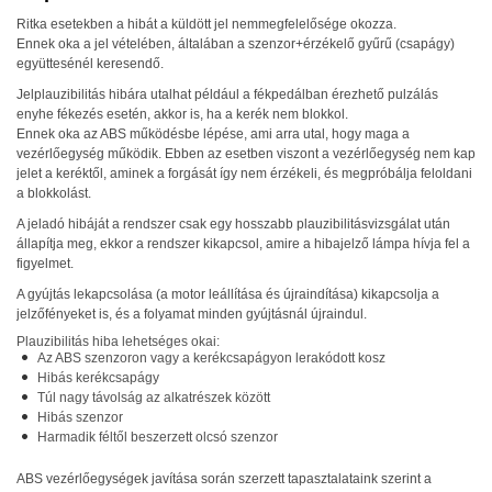
Ritka esetekben a hibát a küldött jel nemmegfelelősége okozza.
Ennek oka a jel vételében, általában a szenzor+érzékelő gyűrű (csapágy)
együttesénél keresendő.
Jelplauzibilitás hibára utalhat például a fékpedálban érezhető pulzálás
enyhe fékezés esetén, akkor is, ha a kerék nem blokkol.
Ennek oka az
ABS
működésbe lépése, ami arra utal, hogy maga a
vezérlőegység működik. Ebben az esetben viszont a vezérlőegység nem kap
jelet a keréktől, aminek a forgását így nem érzékeli, és megpróbálja feloldani
a blokkolást.
A jeladó hibáját a rendszer csak egy hosszabb plauzibilitásvizsgálat után
állapítja meg, ekkor a rendszer kikapcsol, amire a hibajelző lámpa hívja fel a
figyelmet.
A gyújtás lekapcsolása (a motor leállítása és újraindítása) kikapcsolja a
jelzőfényeket is, és a folyamat minden gyújtásnál újraindul.
Plauzibilitás hiba lehetséges okai:
Az
ABS
szenzoron vagy a kerékcsapágyon lerakódott kosz
Hibás kerékcsapágy
Túl nagy távolság az alkatrészek között
Hibás szenzor
Harmadik féltől beszerzett olcsó szenzor
ABS
vezérlőegységek javítása során szerzett tapasztalataink szerint a