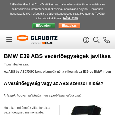
A Glaubitz GmbH & Co. KG sütiket használ a felhasználói élmény javítása és
felhasználóink internetezési szokásainak analizálása céljából. Honlapunk
használatával Ön elfogadja a sütikkel kapcsolatos szabályzatunkat. További
Részletek
információkat itt talál:
.
BMW
E39
ABS
vezérlőegységek javítása
Típushiba leírása:
Az
ABS
és
ASC
/DSC kontrollámpák néha villognak az E39-es
BMW
-mben
A vezérlőegység vagy az
ABS
szenzor hibás?
Itt leírjuk, hogyan találhatja meg a probléma valódi okát.
Ha a kontrollámpák világítanak, a
vezérlőegység memóriájában