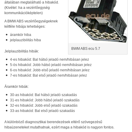
általában megtalálható a hibakód.
(Kivétel: ha a vezérlőegység
kommunikációképtelen)
A
BMW
ABS
vezérlőegységeknek
kétféle hibája lehetséges:
áramkör hiba
jelplauzibilitás hiba
BWM ABS ecu 5.7
Jelplauzibilitás hibák:
4-es hibakód: Bal hátsó jeladó nem/hibásan jelez
5-ös hibakód: Jobb hátsó jeladó nem/hibásan jelez
6-os hibakód: Jobb első jeladó nem/hibásan jelez
7-es hibakód: Bal első jeladó nem/hibásan jelez
Áramkör hibák:
30-as hibakód: Bal hátsó jeladó szakadás
31-es hibakód: Jobb hátsó jeladó szakadás
32-es hibakód: Jobb első jeladó szakadás
33-as hibakód: Bal első jeladó szakadás
A különböző diagnosztikai berendezések eltérő szövegezésű
hibaüzeneteket mutathatnak, ezért maga a hibakód is nagyon fontos.