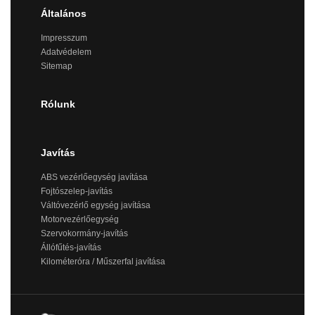
Általános
Impresszum
Adatvédelem
Sitemap
Rólunk
Javítás
ABS vezérlőegység javítása
Fojtószelep-javítás
Váltóvezérlő egység javítása
Motorvezérlőegység
Szervokormány-javítás
Állófűtés-javítás
Kilométeróra / Műszerfal javítása