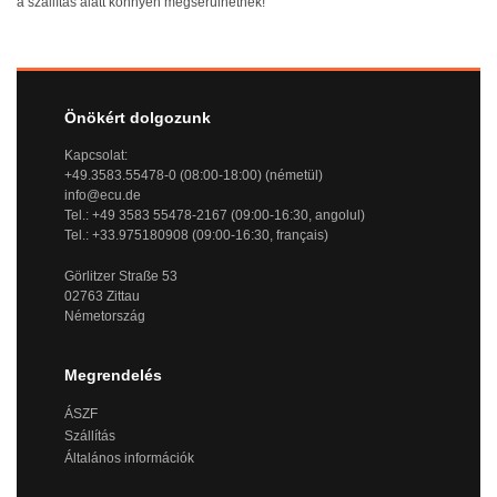
a szállítás alatt könnyen megsérülhetnek!
Önökért dolgozunk
Kapcsolat:
+49.3583.55478-0 (08:00-18:00) (németül)
info@ecu.de
Tel.: +49 3583 55478-2167 (09:00-16:30, angolul)
Tel.: +33.975180908 (09:00-16:30, français)
Görlitzer Straße 53
02763 Zittau
Németország
Megrendelés
ÁSZF
Szállítás
Általános információk