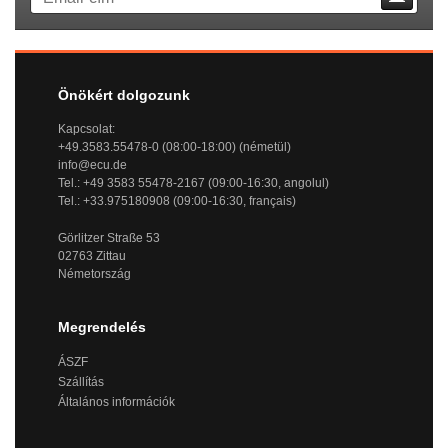
Önökért dolgozunk
Kapcsolat:
+49.3583.55478-0 (08:00-18:00) (németül)
info@ecu.de
Tel.: +49 3583 55478-2167 (09:00-16:30, angolul)
Tel.: +33.975180908 (09:00-16:30, français)
Görlitzer Straße 53
02763 Zittau
Németország
Megrendelés
ÁSZF
Szállítás
Általános információk