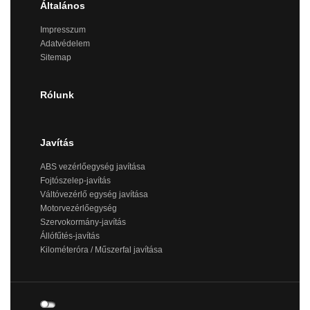
Általános
Impresszum
Adatvédelem
Sitemap
Rólunk
Javítás
ABS vezérlőegység javítása
Fojtószelep-javítás
Váltóvezérlő egység javítása
Motorvezérlőegység
Szervokormány-javítás
Állófűtés-javítás
Kilométeróra / Műszerfal javítása