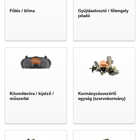
Fűtés / klíma
Gyújtáselosztó / főtengely
jeladó
Kilométeróra / kijelző /
Kormányzásvezérlő
műszerfal
egység (szervokormány)