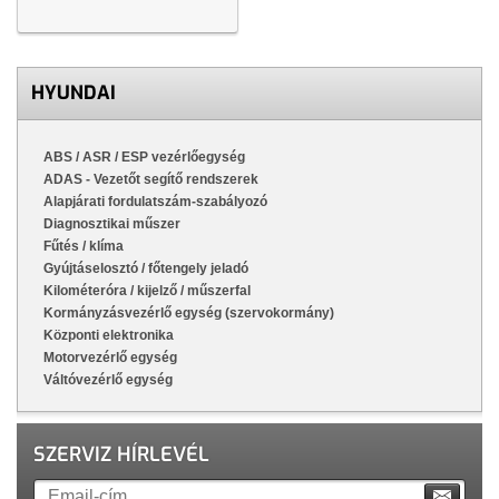
HYUNDAI
ABS / ASR / ESP vezérlőegység
ADAS - Vezetőt segítő rendszerek
Alapjárati fordulatszám-szabályozó
Diagnosztikai műszer
Fűtés / klíma
Gyújtáselosztó / főtengely jeladó
Kilométeróra / kijelző / műszerfal
Kormányzásvezérlő egység (szervokormány)
Központi elektronika
Motorvezérlő egység
Váltóvezérlő egység
SZERVIZ HÍRLEVÉL