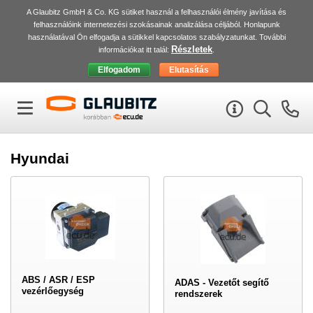
A Glaubitz GmbH & Co. KG sütiket használ a felhasználói élmény javítása és
felhasználóink internetezési szokásainak analizálása céljából. Honlapunk
használatával Ön elfogadja a sütikkel kapcsolatos szabályzatunkat. További
Részletek
információkat itt talál:
.
Hyundai
ABS / ASR / ESP
ADAS - Vezetőt segítő
vezérlőegység
rendszerek