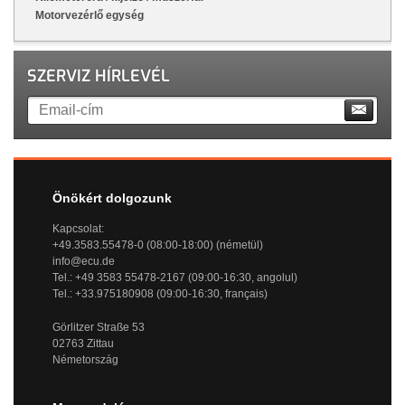
Motorvezérlő egység
SZERVIZ HÍRLEVÉL
Önökért dolgozunk
Kapcsolat:
+49.3583.55478-0 (08:00-18:00) (németül)
info@ecu.de
Tel.: +49 3583 55478-2167 (09:00-16:30, angolul)
Tel.: +33.975180908 (09:00-16:30, français)
Görlitzer Straße 53
02763 Zittau
Németország