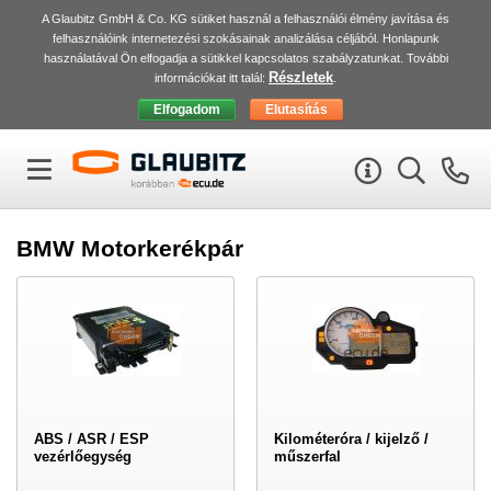
A Glaubitz GmbH & Co. KG sütiket használ a felhasználói élmény javítása és
felhasználóink internetezési szokásainak analizálása céljából. Honlapunk
használatával Ön elfogadja a sütikkel kapcsolatos szabályzatunkat. További
Részletek
információkat itt talál:
.
BMW Motorkerékpár
ABS / ASR / ESP
Kilométeróra / kijelző /
vezérlőegység
műszerfal