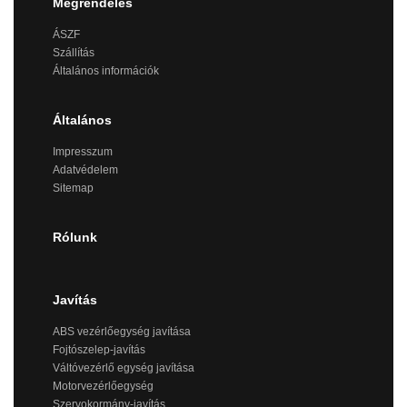
Megrendelés
ÁSZF
Szállítás
Általános információk
Általános
Impresszum
Adatvédelem
Sitemap
Rólunk
Javítás
ABS vezérlőegység javítása
Fojtószelep-javítás
Váltóvezérlő egység javítása
Motorvezérlőegység
Szervokormány-javítás