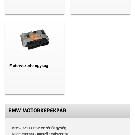
Motorvezérlő egység
BMW MOTORKERÉKPÁR
ABS / ASR / ESP vezérlőegység
Kilométeróra / kijelző / műszerfal