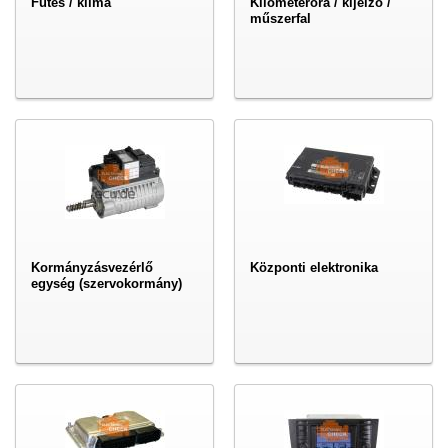
Fűtés / klíma
Kilométeróra / kijelző /
műszerfal
Kormányzásvezérlő
Központi elektronika
egység (szervokormány)