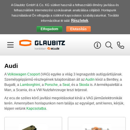
A Glaubitz GmbH & Co. KG sütiket használ a felhasználói élmény javítása és
felhasználóink internetezési szokásainak analizálása céljából. Honlapunk
használatával Ön elfogadja a sütikkel kapcsolatos szabályzatunkat. További
Részletek
információkat itt talál:
.
Audi
A
Volkswagen Csoport
(
VAG
) egyike a világ 3 legnagyobb autógyártójának.
Személygépjármű-részlegének tulajdonában áll az
Audin
kívül a Bentley, a
Bugatti, a
Lamborghini
, a
Porsche
, a
Seat
, és a
Skoda
is. A termékpalettát a
Man, a Scania, és a VW Nutzfahrzeuge teszi teljessé.
Az ecu.de széles körő javítási megoldásokat kínál a
VAG
járműelektronikák
terén. Amennyiben honlapunkon nem találja az egységet, amit keres, kérjük,
lépjen velünk
Kapcsolatba
.