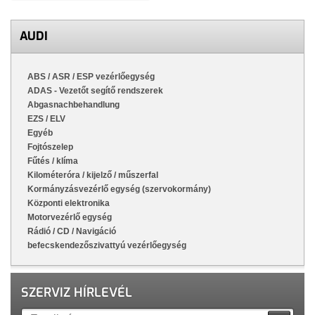
AUDI
ABS / ASR / ESP vezérlőegység
ADAS - Vezetőt segítő rendszerek
Abgasnachbehandlung
EZS / ELV
Egyéb
Fojtószelep
Fűtés / klíma
Kilométeróra / kijelző / műszerfal
Kormányzásvezérlő egység (szervokormány)
Központi elektronika
Motorvezérlő egység
Rádió / CD / Navigáció
befecskendezőszivattyú vezérlőegység
SZERVIZ HÍRLEVÉL