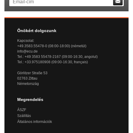
Önökért dolgozunk
Kapcsolat:
+49.3583.55478-0 (08:00-18:00) (németül)
info@ecu.de
Tel.: +49 3583 55478-2167 (09:00-16:30, angolul)
Tel.: +33.975180908 (09:00-16:30, français)
Görlitzer Straße 53
02763 Zittau
Németország
Megrendelés
ÁSZF
Szállítás
Általános információk