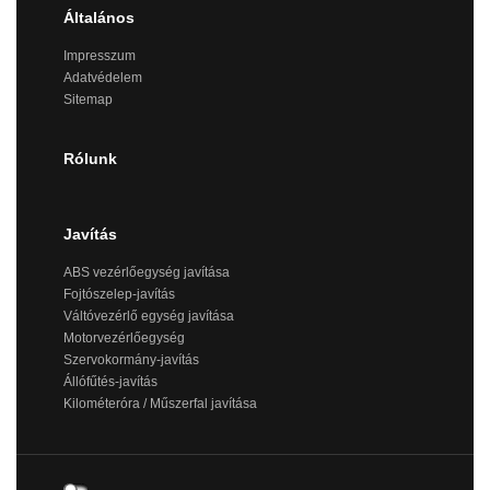
Általános
Impresszum
Adatvédelem
Sitemap
Rólunk
Javítás
ABS vezérlőegység javítása
Fojtószelep-javítás
Váltóvezérlő egység javítása
Motorvezérlőegység
Szervokormány-javítás
Állófűtés-javítás
Kilométeróra / Műszerfal javítása