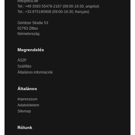
info@ecu.de
Tel.: +49 3583 55478-2167 (09:00-16:30, angolul)
Tel.: +33.975180908 (09:00-16:30, français)
Görlitzer Straße 53
02763 Zittau
Németország
Megrendelés
ÁSZF
Szállítás
Általános információk
Általános
Impresszum
Adatvédelem
Sitemap
Rólunk