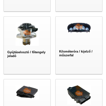
Kilométeróra / kijelző /
Gyújtáselosztó / főtengely
műszerfal
jeladó