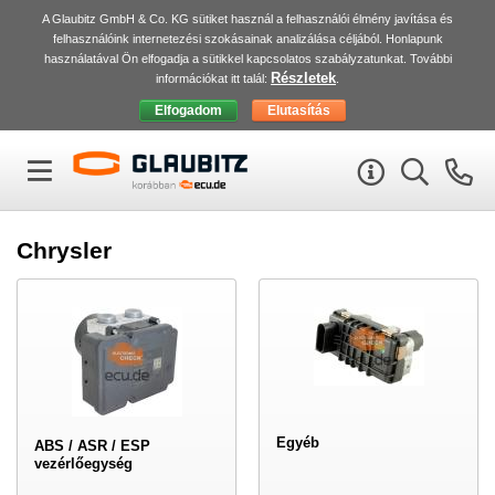
A Glaubitz GmbH & Co. KG sütiket használ a felhasználói élmény javítása és
felhasználóink internetezési szokásainak analizálása céljából. Honlapunk
használatával Ön elfogadja a sütikkel kapcsolatos szabályzatunkat. További
Részletek
információkat itt talál:
.
Chrysler
Egyéb
ABS / ASR / ESP
vezérlőegység