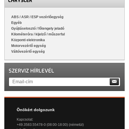
CHRYSLER
ABS / ASR / ESP vezérlőegység
Egyéb
Gyújtáselosztó / főtengely jeladó
Kilométeróra / kijelző / műszerfal
Központi elektronika
Motorvezérlő egység
Váltóvezérlő egység
SZERVIZ HÍRLEVÉL
Önökért dolgozunk
Kapcsolat:
+49.3583.55478-0 (08:00-18:00) (németül)