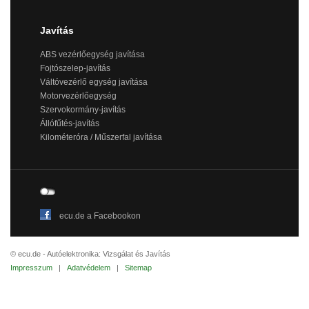
Javítás
ABS vezérlőegység javítása
Fojtószelep-javítás
Váltóvezérlő egység javítása
Motorvezérlőegység
Szervokormány-javítás
Állófűtés-javítás
Kilométeróra / Műszerfal javítása
ecu.de a Facebookon
© ecu.de - Autóelektronika: Vizsgálat és Javítás
Impresszum
|
Adatvédelem
|
Sitemap