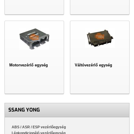
Motorvezérlő egység
Váltóvezérlő egység
SSANG YONG
ABS / ASR / ESP vezérlőegység
Légkondicionáló vezérlőegység