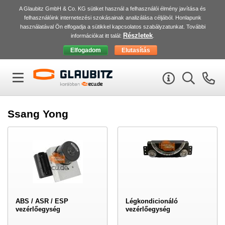
A Glaubitz GmbH & Co. KG sütiket használ a felhasználói élmény javítása és
felhasználóink internetezési szokásainak analizálása céljából. Honlapunk
használatával Ön elfogadja a sütikkel kapcsolatos szabályzatunkat. További
Részletek
információkat itt talál:
.
Ssang Yong
ABS / ASR / ESP
Légkondicionáló
vezérlőegység
vezérlőegység