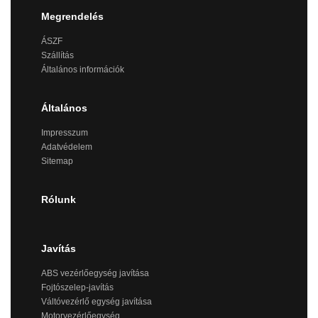
Megrendelés
ÁSZF
Szállítás
Általános információk
Általános
Impresszum
Adatvédelem
Sitemap
Rólunk
Javítás
ABS vezérlőegység javítása
Fojtószelep-javítás
Váltóvezérlő egység javítása
Motorvezérlőegység