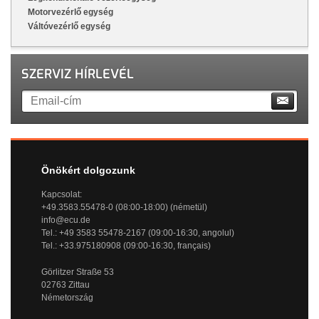
Motorvezérlő egység
Váltóvezérlő egység
SZERVIZ HÍRLEVÉL
Önökért dolgozunk
Kapcsolat:
+49.3583.55478-0 (08:00-18:00) (németül)
info@ecu.de
Tel.: +49 3583 55478-2167 (09:00-16:30, angolul)
Tel.: +33.975180908 (09:00-16:30, français)
Görlitzer Straße 53
02763 Zittau
Németország