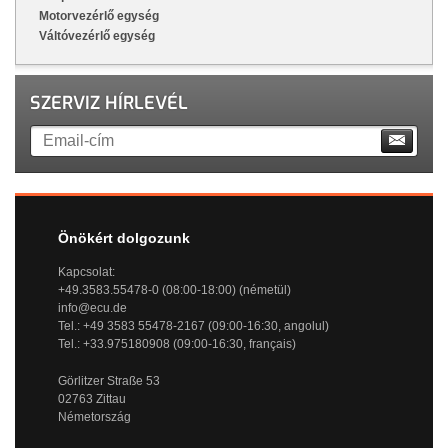
Motorvezérlő egység
Váltóvezérlő egység
SZERVIZ HÍRLEVÉL
Önökért dolgozunk
Kapcsolat:
+49.3583.55478-0 (08:00-18:00) (németül)
info@ecu.de
Tel.: +49 3583 55478-2167 (09:00-16:30, angolul)
Tel.: +33.975180908 (09:00-16:30, français)
Görlitzer Straße 53
02763 Zittau
Németország