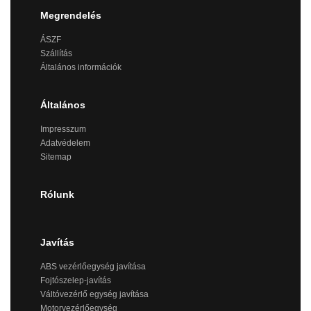
Megrendelés
ÁSZF
Szállítás
Általános információk
Általános
Impresszum
Adatvédelem
Sitemap
Rólunk
Javítás
ABS vezérlőegység javítása
Fojtószelep-javítás
Váltóvezérlő egység javítása
Motorvezérlőegység