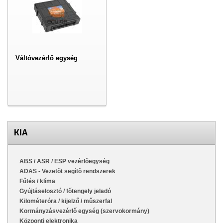
Váltóvezérlő egység
KIA
ABS / ASR / ESP vezérlőegység
ADAS - Vezetőt segítő rendszerek
Fűtés / klíma
Gyújtáselosztó / főtengely jeladó
Kilométeróra / kijelző / műszerfal
Kormányzásvezérlő egység (szervokormány)
Központi elektronika