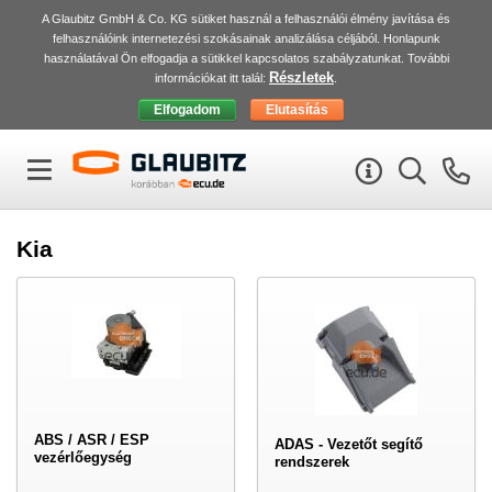
A Glaubitz GmbH & Co. KG sütiket használ a felhasználói élmény javítása és
felhasználóink internetezési szokásainak analizálása céljából. Honlapunk
használatával Ön elfogadja a sütikkel kapcsolatos szabályzatunkat. További
Részletek
információkat itt talál:
.
Kia
ABS / ASR / ESP
ADAS - Vezetőt segítő
vezérlőegység
rendszerek