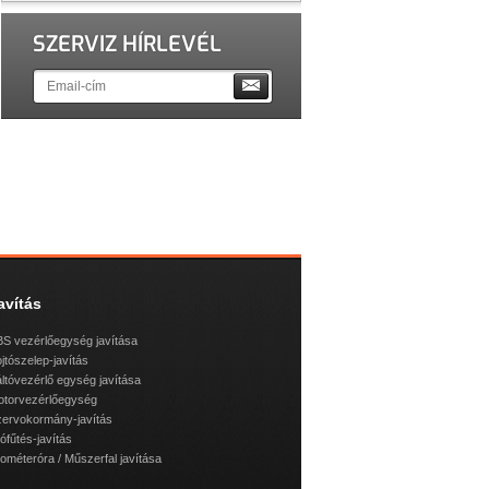
SZERVIZ HÍRLEVÉL
avítás
S vezérlőegység javítása
jtószelep-javítás
ltóvezérlő egység javítása
otorvezérlőegység
ervokormány-javítás
lófűtés-javítás
lométeróra / Műszerfal javítása