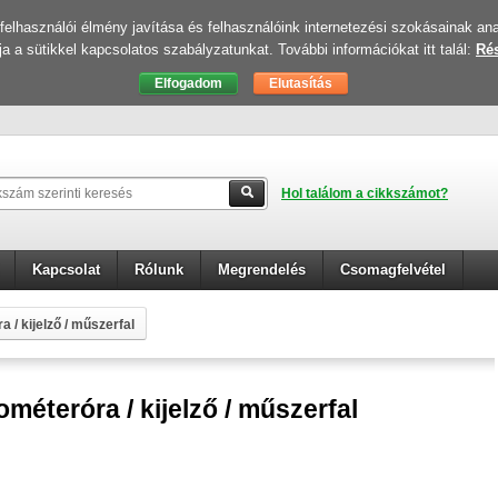
elhasználói élmény javítása és felhasználóink internetezési szokásainak ana
ja a sütikkel kapcsolatos szabályzatunkat. További információkat itt talál:
Rés
Hol találom a cikkszámot?
Kapcsolat
Rólunk
Megrendelés
Csomagfelvétel
a / kijelző / műszerfal
éteróra / kijelző / műszerfal