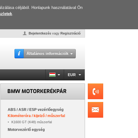
lizálása céljából. Honlapunk használatával Ön
zletek
.
Bejelentkezés
vagy
Regisztráció
Általános információk
EUR
BMW MOTORKERÉKPÁR
ABS / ASR / ESP vezérlőegység
Kilométeróra / kijelző / műszerfal
K1600 GT (K48) műszerfal
Motorvezérlő egység