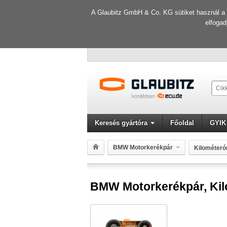
A Glaubitz GmbH & Co. KG sütiket használ a f
elfogad
Keresés gyártóra
Főoldal
GYIK
BMW Motorkerékpár
Kilométerór
BMW Motorkerékpár, Kilom