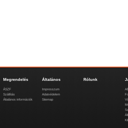
Megrendelés
Általános
Rólunk
J
ÁSZF
Impresszum
AB
Szállítás
Adatvédelem
Fo
Általános információk
Sitemap
Vá
M
Sz
Ál
Ki