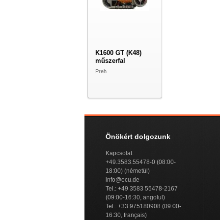
K1600 GT (K48)
műszerfal
Preh
Önökért dolgozunk
Kapcsolat:
+49.3583.55478-0 (08:00-
18:00) (németül)
info@ecu.de
Tel.: +49 3583 55478-2167
(09:00-16:30, angolul)
Tel.: +33.975180908 (09:00-
16:30, français)