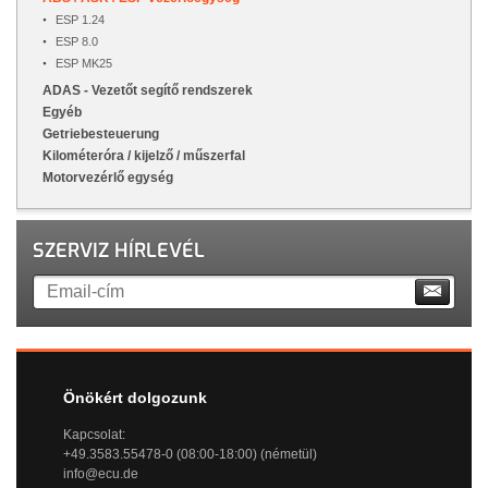
ESP 1.24
ESP 8.0
ESP MK25
ADAS - Vezetőt segítő rendszerek
Egyéb
Getriebesteuerung
Kilométeróra / kijelző / műszerfal
Motorvezérlő egység
SZERVIZ HÍRLEVÉL
Önökért dolgozunk
Kapcsolat:
+49.3583.55478-0 (08:00-18:00) (németül)
info@ecu.de