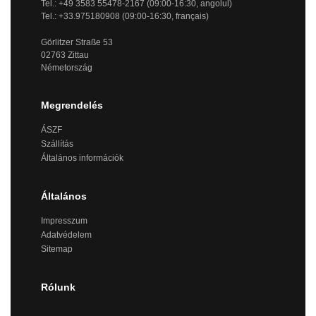
Tel.: +49 3583 55478-2167 (09:00-16:30, angolul)
Tel.: +33.975180908 (09:00-16:30, français)
Görlitzer Straße 53
02763 Zittau
Németország
Megrendelés
ÁSZF
Szállítás
Általános információk
Általános
Impresszum
Adatvédelem
Sitemap
Rólunk