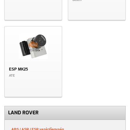
ESP MK25
ATE
LAND ROVER
ABS / ASR / ESP vezérlőegység