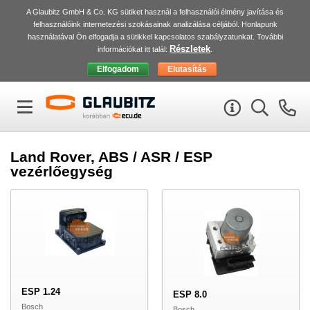
A Glaubitz GmbH & Co. KG sütiket használ a felhasználói élmény javítása és
felhasználóink internetezési szokásainak analizálása céljából. Honlapunk
használatával Ön elfogadja a sütikkel kapcsolatos szabályzatunkat. További
Részletek
információkat itt talál:
.
Land Rover, ABS / ASR / ESP
vezérlőegység
ESP 1.24
ESP 8.0
Bosch
Bosch