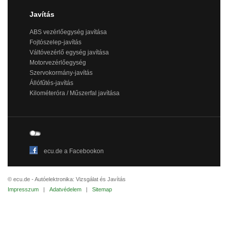
Javítás
ABS vezérlőegység javítása
Fojtószelep-javítás
Váltóvezérlő egység javítása
Motorvezérlőegység
Szervokormány-javítás
Állófűtés-javítás
Kilométeróra / Műszerfal javítása
ecu.de a Facebookon
© ecu.de - Autóelektronika: Vizsgálat és Javítás
Impresszum
|
Adatvédelem
|
Sitemap