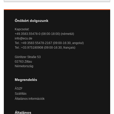
Önökért dolgozunk
Kapcsolat:
+49.3583.55478-0 (08:00-18:00) (németül)
info@ecu.de
Tel.: +49 3583 55478-2167 (09:00-16:30, angolul)
Tel.: +33.975180908 (09:00-16:30, français)
Görlitzer Straße 53
02763 Zittau
Németország
Megrendelés
ÁSZF
Szállítás
Általános információk
Általános