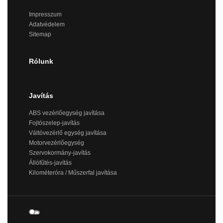
Impresszum
Adatvédelem
Sitemap
Rólunk
Javítás
ABS vezérlőegység javítása
Fojtószelep-javítás
Váltóvezérlő egység javítása
Motorvezérlőegység
Szervokormány-javítás
Állófűtés-javítás
Kilométeróra / Műszerfal javítása