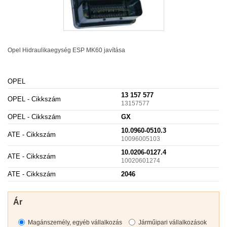
Opel Hidraulikaegység
ESP
MK60 javítása
OPEL
13 157 577
OPEL - Cikkszám
13157577
OPEL - Cikkszám
GX
10.0960-0510.3
ATE - Cikkszám
10096005103
10.0206-0127.4
ATE - Cikkszám
10020601274
ATE - Cikkszám
2046
Ár
Magánszemély, egyéb vállalkozás
Járműipari vállalkozások