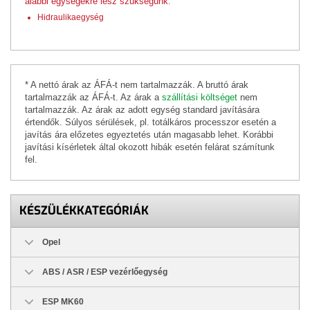
alábbi egységekre lesz szükségünk:
Hidraulikaegység
* A nettó árak az ÁFÁ-t nem tartalmazzák. A bruttó árak
tartalmazzák az ÁFÁ-t. Az árak a
szállítási költséget
nem
tartalmazzák. Az árak az adott egység standard javítására
értendők. Súlyos sérülések, pl. totálkáros processzor esetén a
javítás ára előzetes egyeztetés után magasabb lehet. Korábbi
javítási kísérletek által okozott hibák esetén felárat számítunk
fel.
KÉSZÜLÉKKATEGÓRIÁK
Opel
ABS / ASR / ESP vezérlőegység
ESP MK60