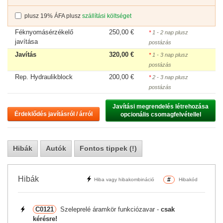
plusz 19% ÁFA plusz
szállítási költséget
Féknyomásérzékelő
250,00 €
*
1 - 2 nap plusz
javítása
postázás
Javítás
320,00 €
*
1 - 3 nap plusz
postázás
Rep. Hydraulikblock
200,00 €
*
2 - 3 nap plusz
postázás
Javítási megrendelés létrehozása

Érdeklődés javításról / árról
opcionális csomagfelvétellel
Hibák
Autók
Fontos tippek (!)
Hibák
#
Hiba vagy hibakombináció
Hibakód
C0121
Szeleprelé áramkör funkciózavar -
csak
kérésre!