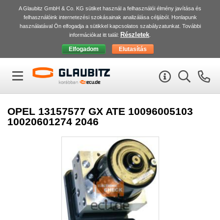
A Glaubitz GmbH & Co. KG sütiket használ a felhasználói élmény javítása és
felhasználóink internetezési szokásainak analizálása céljából. Honlapunk
használatával Ön elfogadja a sütikkel kapcsolatos szabályzatunkat. További
Részletek
információkat itt talál:
.
OPEL 13157577 GX ATE 10096005103
10020601274 2046