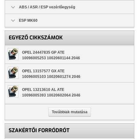
ABS / ASR / ESP vezérlőegység
ESP MK60
EGYEZŐ CIKKSZÁMOK
OPEL 24447835 GP ATE
10096005253 10020601144 2046
OPEL 13157577 GX ATE
10096005103 10020601274 2046
OPEL 13213610 AL ATE
10096005393 10020602064 2046
Továbbiak mutatása
SZAKÉRTŐI FORRÓDRÓT