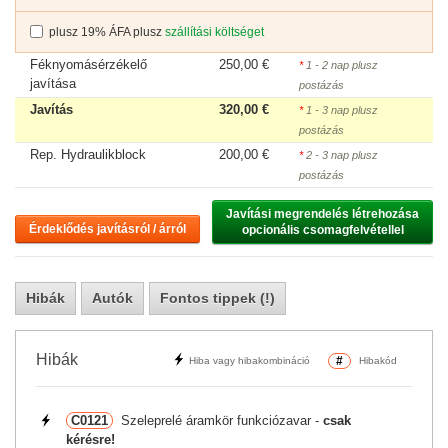
plusz 19% ÁFA plusz
szállítási költséget
Féknyomásérzékelő
250,00 €
*
1 - 2 nap plusz
javítása
postázás
Javítás
320,00 €
*
1 - 3 nap plusz
postázás
Rep. Hydraulikblock
200,00 €
*
2 - 3 nap plusz
postázás
Javítási megrendelés létrehozása

Érdeklődés javításról / árról
opcionális csomagfelvétellel
Hibák
Autók
Fontos tippek (!)
Hibák
#
Hiba vagy hibakombináció
Hibakód
C0121
Szeleprelé áramkör funkciózavar -
csak
kérésre!