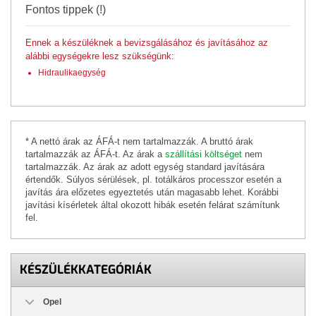
Fontos tippek (!)
Ennek a készüléknek a bevizsgálásához és javításához az
alábbi egységekre lesz szükségünk:
Hidraulikaegység
* A nettó árak az ÁFÁ-t nem tartalmazzák. A bruttó árak
tartalmazzák az ÁFÁ-t. Az árak a
szállítási költséget
nem
tartalmazzák. Az árak az adott egység standard javítására
értendők. Súlyos sérülések, pl. totálkáros processzor esetén a
javítás ára előzetes egyeztetés után magasabb lehet. Korábbi
javítási kísérletek által okozott hibák esetén felárat számítunk
fel.
KÉSZÜLÉKKATEGÓRIÁK
Opel