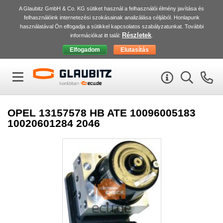
A Glaubitz GmbH & Co. KG sütiket használ a felhasználói élmény javítása és
felhasználóink internetezési szokásainak analizálása céljából. Honlapunk
használatával Ön elfogadja a sütikkel kapcsolatos szabályzatunkat. További
Részletek
információkat itt talál:
.
OPEL 13157578 HB ATE 10096005183
10020601284 2046