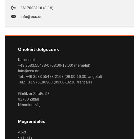
3617008110
(8-18)
info@ecu.de
Önökért dolgozunk
Kapcsolat:
+49.3583.55478-0 (08:00-18:00) (németül)
info@ecu.de
Tel.: +49 3583 55478-2167 (09:00-16:30, angolul)
Tel.: +33.975180908 (09:00-16:30, français)
Görlitzer Straße 53
02763 Zittau
Németország
Megrendelés
ÁSZF
Szállítás