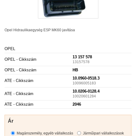
Opel Hidraulikaegység
ESP
MK60 javítása
OPEL
13 157 578
OPEL - Cikkszám
13157578
OPEL - Cikkszám
HB
10.0960-0518.3
ATE - Cikkszám
10096005183
10.0206-0128.4
ATE - Cikkszám
10020601284
ATE - Cikkszám
2046
Ár
Magánszemély, egyéb vállalkozás
Járműipari vállalkozások