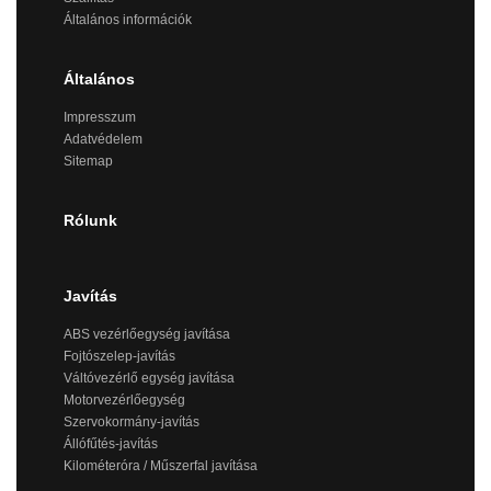
Általános információk
Általános
Impresszum
Adatvédelem
Sitemap
Rólunk
Javítás
ABS vezérlőegység javítása
Fojtószelep-javítás
Váltóvezérlő egység javítása
Motorvezérlőegység
Szervokormány-javítás
Állófűtés-javítás
Kilométeróra / Műszerfal javítása