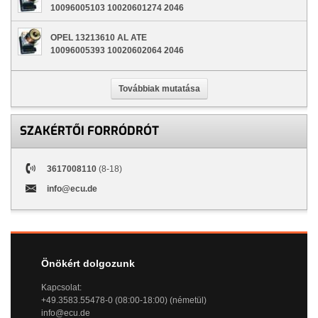
10096005103 10020601274 2046
OPEL 13213610 AL ATE
10096005393 10020602064 2046
Továbbiak mutatása
SZAKÉRTŐI FORRÓDRÓT
3617008110
(8-18)
info@ecu.de
Önökért dolgozunk
Kapcsolat:
+49.3583.55478-0 (08:00-18:00) (németül)
info@ecu.de