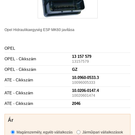
Opel Hidraulikaegység
ESP
MK60 javítása
OPEL
13 157 579
OPEL - Cikkszám
13157579
OPEL - Cikkszám
GZ
10.0960-0533.3
ATE - Cikkszám
10096005333
10.0206-0147.4
ATE - Cikkszám
10020601474
ATE - Cikkszám
2046
Ár
Magánszemély, egyéb vállalkozás
Járműipari vállalkozások