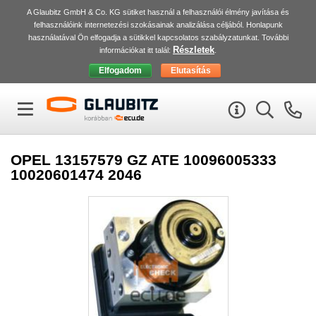
A Glaubitz GmbH & Co. KG sütiket használ a felhasználói élmény javítása és
felhasználóink internetezési szokásainak analizálása céljából. Honlapunk
használatával Ön elfogadja a sütikkel kapcsolatos szabályzatunkat. További
Részletek
információkat itt talál:
.
OPEL 13157579 GZ ATE 10096005333
10020601474 2046