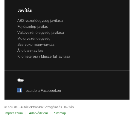
Javítás
ABS vezérlőegység javítása
Fojtószelep-javítás
Váltóvezérlő egység javítása
Motorvezérlőegység
Szervokormány-javítás
Állófűtés-javítás
Kilométeróra / Műszerfal javítása
ecu.de a Facebookon
© ecu.de - Autóelektronika: Vizsgálat és Javítás
Impresszum
|
Adatvédelem
|
Sitemap