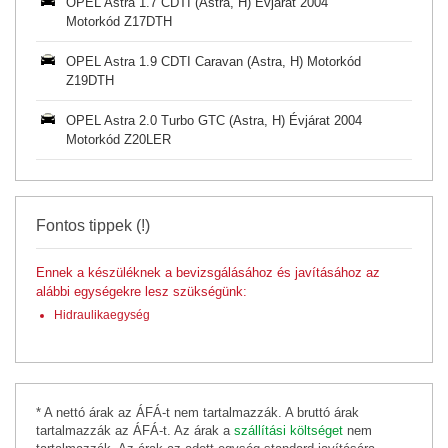
OPEL Astra 1.7 CDTI (Astra, H) Évjárat 2004
Motorkód Z17DTH
OPEL Astra 1.9 CDTI Caravan (Astra, H) Motorkód
Z19DTH
OPEL Astra 2.0 Turbo GTC (Astra, H) Évjárat 2004
Motorkód Z20LER
Fontos tippek (!)
Ennek a készüléknek a bevizsgálásához és javításához az
alábbi egységekre lesz szükségünk:
Hidraulikaegység
* A nettó árak az ÁFÁ-t nem tartalmazzák. A bruttó árak
tartalmazzák az ÁFÁ-t. Az árak a
szállítási költséget
nem