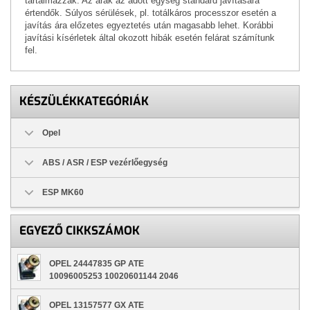
tartalmazzák. Az árak az adott egység standard javítására
értendők. Súlyos sérülések, pl. totálkáros processzor esetén a
javítás ára előzetes egyeztetés után magasabb lehet. Korábbi
javítási kísérletek által okozott hibák esetén felárat számítunk
fel.
KÉSZÜLÉKKATEGÓRIÁK
Opel
ABS / ASR / ESP vezérlőegység
ESP MK60
EGYEZŐ CIKKSZÁMOK
OPEL 24447835 GP ATE
10096005253 10020601144 2046
OPEL 13157577 GX ATE