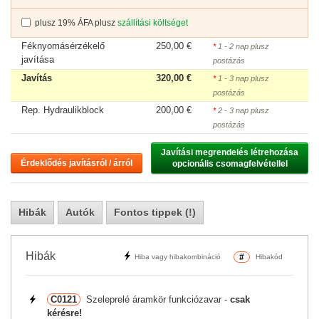
plusz 19% ÁFA plusz
szállítási költséget
Féknyomásérzékelő
250,00 €
*
1 - 2 nap plusz
javítása
postázás
Javítás
320,00 €
*
1 - 3 nap plusz
postázás
Rep. Hydraulikblock
200,00 €
*
2 - 3 nap plusz
postázás
Javítási megrendelés létrehozása

Érdeklődés javításról / árról
opcionális csomagfelvétellel
Hibák
Autók
Fontos tippek (!)
Hibák
#
Hiba vagy hibakombináció
Hibakód
C0121
Szeleprelé áramkör funkciózavar -
csak
kérésre!