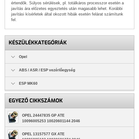
értendők. Súlyos sérülések, pl. totálkáros processzor esetén a
javítás ára előzetes egyeztetés után magasabb lehet. Korábbi
javítási kísérletek által okozott hibák esetén felárat számítunk
fel.
KÉSZÜLÉKKATEGÓRIÁK
Opel
ABS / ASR / ESP vezérlőegység
ESP MK60
EGYEZŐ CIKKSZÁMOK
OPEL 24447835 GP ATE
10096005253 10020601144 2046
OPEL 13157577 GX ATE