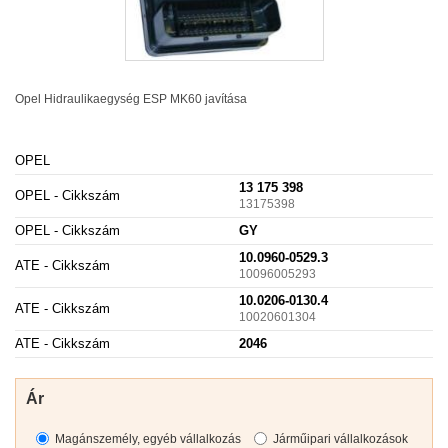
Opel Hidraulikaegység
ESP
MK60 javítása
OPEL
13 175 398
OPEL - Cikkszám
13175398
OPEL - Cikkszám
GY
10.0960-0529.3
ATE - Cikkszám
10096005293
10.0206-0130.4
ATE - Cikkszám
10020601304
ATE - Cikkszám
2046
Ár
Magánszemély, egyéb vállalkozás
Járműipari vállalkozások