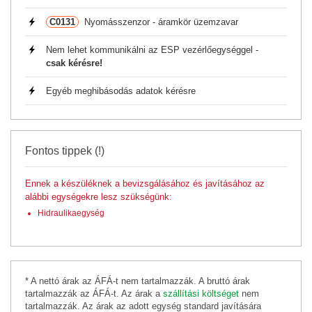
C0131
Nyomásszenzor - áramkör üzemzavar
Nem lehet kommunikálni az ESP vezérlőegységgel -
csak kérésre!
Egyéb meghibásodás adatok kérésre
Fontos tippek (!)
Ennek a készüléknek a bevizsgálásához és javításához az
alábbi egységekre lesz szükségünk:
Hidraulikaegység
* A nettó árak az ÁFÁ-t nem tartalmazzák. A bruttó árak
tartalmazzák az ÁFÁ-t. Az árak a
szállítási költséget
nem
tartalmazzák. Az árak az adott egység standard javítására