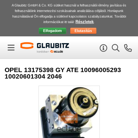
A Glaubitz GmbH & Co. KG sütiket használ a felhasználói élmény javítása és
felhasználóink internetezési szokásainak analizálása céljából. Honlapunk
használatával Ön elfogadja a sütikkel kapcsolatos szabályzatunkat. További
Részletek
információkat itt talál:
.
OPEL 13175398 GY ATE 10096005293
10020601304 2046