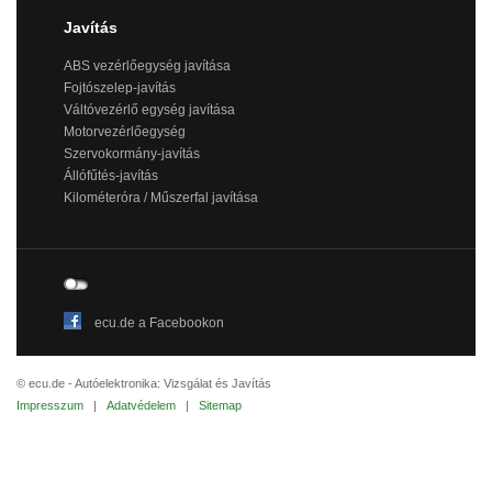
Javítás
ABS vezérlőegység javítása
Fojtószelep-javítás
Váltóvezérlő egység javítása
Motorvezérlőegység
Szervokormány-javítás
Állófűtés-javítás
Kilométeróra / Műszerfal javítása
ecu.de a Facebookon
© ecu.de - Autóelektronika: Vizsgálat és Javítás
Impresszum
|
Adatvédelem
|
Sitemap