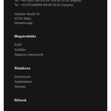
Tel.: +49 3583 55478-2167 (09:00-16:30, angolul)
Tel.: +33.975180908 (09:00-16:30, français)
Görlitzer Straße 53
02763 Zittau
Németország
Megrendelés
ÁSZF
Szállítás
Általános információk
Általános
Impresszum
Adatvédelem
Sitemap
Rólunk