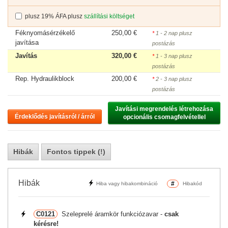
plusz 19% ÁFA plusz
szállítási költséget
Féknyomásérzékelő
250,00 €
*
1 - 2 nap plusz
javítása
postázás
Javítás
320,00 €
*
1 - 3 nap plusz
postázás
Rep. Hydraulikblock
200,00 €
*
2 - 3 nap plusz
postázás
Javítási megrendelés létrehozása

Érdeklődés javításról / árról
opcionális csomagfelvétellel
Hibák
Fontos tippek (!)
Hibák
#
Hiba vagy hibakombináció
Hibakód
C0121
Szeleprelé áramkör funkciózavar -
csak
kérésre!