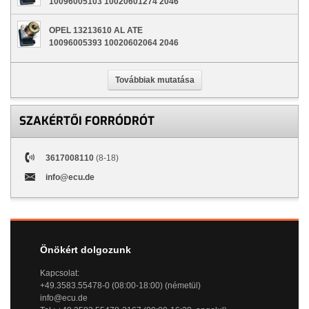
10096005103 10020601274 2046
OPEL 13213610 AL ATE
10096005393 10020602064 2046
Továbbiak mutatása
SZAKÉRTŐI FORRÓDRÓT
3617008110
(8-18)
info@ecu.de
Önökért dolgozunk
Kapcsolat:
+49.3583.55478-0 (08:00-18:00) (németül)
info@ecu.de