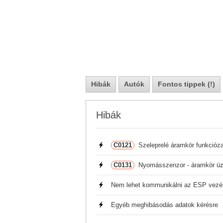
Hibák
Autók
Fontos tippek (!)
Hibák
C0121
Szeleprelé áramkör funkcióz
C0131
Nyomásszenzor - áramkör ü
Nem lehet kommunikálni az ESP vezé
Egyéb meghibásodás adatok kérésre