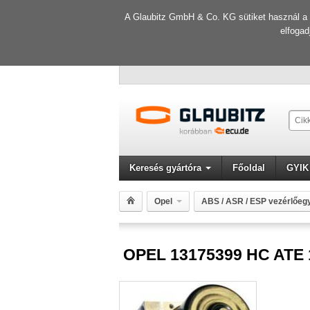
A Glaubitz GmbH & Co. KG sütiket használ a f
elfogad
Keresés gyártóra
Főoldal
GYIK
Opel
ABS / ASR / ESP vezérlőeg
OPEL 13175399 HC ATE 10096005313 100206
OPEL 13175399 HC ATE 