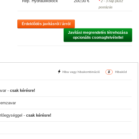
Rep. Hydraulikblock
200,00 €
*
2 - 3 nap plusz
postázás
Érdeklődés javításról / árról
Javítási megrendelés létrehozása

opcionális csomagfelvétellel
#
Hiba vagy hibakombináció
Hibakód
avar -
csak kérésre!
zemzavar
rlőegységgel -
csak kérésre!