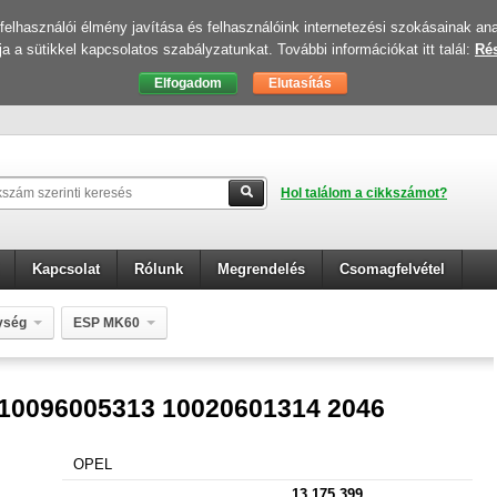
elhasználói élmény javítása és felhasználóink internetezési szokásainak ana
ja a sütikkel kapcsolatos szabályzatunkat. További információkat itt talál:
Rés
Hol találom a cikkszámot?
Kapcsolat
Rólunk
Megrendelés
Csomagfelvétel
ység
ESP MK60
01314 2046
10096005313 10020601314 2046
OPEL
13 175 399