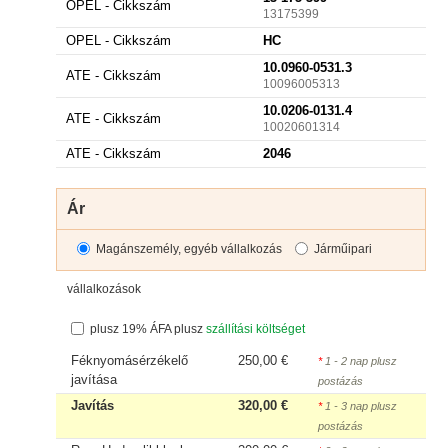
OPEL - Cikkszám
13175399
OPEL - Cikkszám
HC
10.0960-0531.3
ATE - Cikkszám
10096005313
10.0206-0131.4
ATE - Cikkszám
10020601314
ATE - Cikkszám
2046
Ár
Magánszemély, egyéb vállalkozás
Járműipari
vállalkozások
plusz 19% ÁFA plusz
szállítási költséget
Féknyomásérzékelő
250,00 €
*
1 - 2 nap plusz
javítása
postázás
Javítás
320,00 €
*
1 - 3 nap plusz
postázás