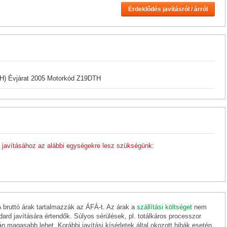
Érdeklődés javításról / árról
 H) Évjárat 2005 Motorkód Z19DTH
javításához az alábbi egységekre lesz szükségünk:
A bruttó árak tartalmazzák az ÁFÁ-t. Az árak a
szállítási költséget
nem
ard javítására értendők. Súlyos sérülések, pl. totálkáros processzor
án magasabb lehet. Korábbi javítási kísérletek által okozott hibák esetén