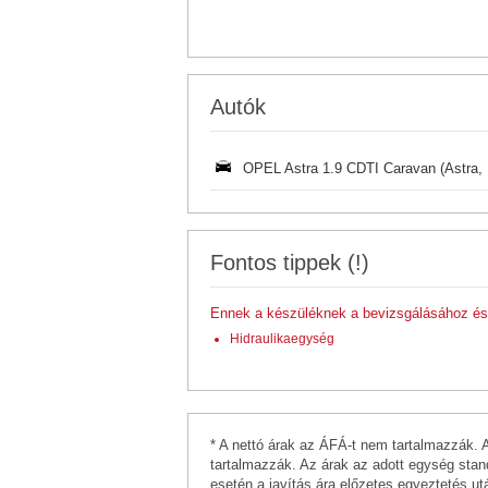
Autók
OPEL Astra 1.9 CDTI Caravan (Astra,
Fontos tippek (!)
Ennek a készüléknek a bevizsgálásához és 
Hidraulikaegység
* A nettó árak az ÁFÁ-t nem tartalmazzák. 
tartalmazzák. Az árak az adott egység stand
esetén a javítás ára előzetes egyeztetés ut