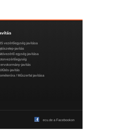
avítás
S vezérlőegység javítása
jtószelep-javítás
ltóvezérlő egység javítása
otorvezérlőegység
ervokormány-javítás
lófűtés-javítás
lométeróra / Műszerfal javítása
ecu.de a Facebookon