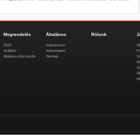
Megrendelés
Általános
Rólunk
J
ÁSZF
Impresszum
AB
Szállítás
Adatvédelem
Fo
Általános információk
Sitemap
Vá
M
Sz
Ál
Ki