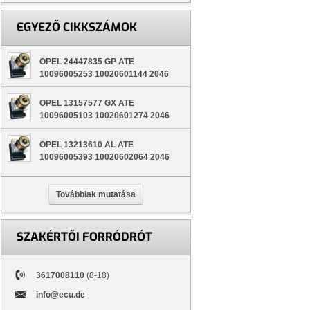
EGYEZŐ CIKKSZÁMOK
OPEL 24447835 GP ATE
10096005253 10020601144 2046
OPEL 13157577 GX ATE
10096005103 10020601274 2046
OPEL 13213610 AL ATE
10096005393 10020602064 2046
Továbbiak mutatása
SZAKÉRTŐI FORRÓDRÓT
3617008110
(8-18)
info@ecu.de