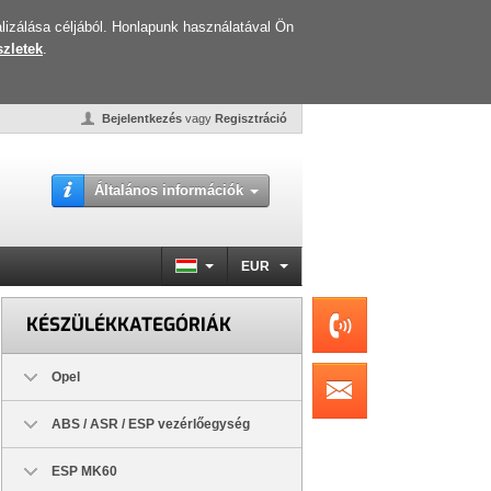
lizálása céljából. Honlapunk használatával Ön
zletek
.
Bejelentkezés
vagy
Regisztráció
Általános információk
EUR
KÉSZÜLÉKKATEGÓRIÁK
Opel
ABS / ASR / ESP vezérlőegység
ESP MK60