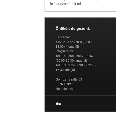
felárat számítunk fel.
Önökért dolgozunk
Kapcsolat:
+49.3583.55478-0 (08:00-
18:00) (németül)
info@ecu.de
Tel.: +49 3583 55478-2167
(09:00-16:30, angolul)
Tel.: +33.975180908 (09:00-
16:30, français)
Görlitzer Straße 53
02763 Zittau
Németország