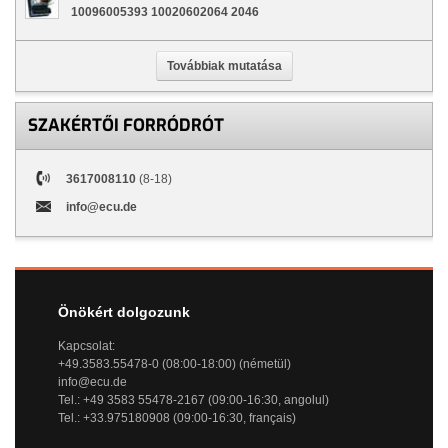
10096005393 10020602064 2046
Továbbiak mutatása
SZAKÉRTŐI FORRÓDRÓT
3617008110
(8-18)
info@ecu.de
Önökért dolgozunk
Kapcsolat:
+49.3583.55478-0 (08:00-18:00) (németül)
info@ecu.de
Tel.: +49 3583 55478-2167 (09:00-16:30, angolul)
Tel.: +33.975180908 (09:00-16:30, français)