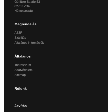
Görlitzer Straße 53
02763 Zittau
Németország
Megrendelés
ÁSZF
Szállítás
Általános információk
Általános
Impresszum
Adatvédelem
Sitemap
Rólunk
Javítás