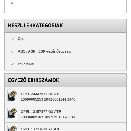
fel.
KÉSZÜLÉKKATEGÓRIÁK
Opel
ABS / ASR / ESP vezérlőegység
ESP MK60
EGYEZŐ CIKKSZÁMOK
OPEL 24447835 GP ATE
10096005253 10020601144 2046
OPEL 13157577 GX ATE
10096005103 10020601274 2046
OPEL 13213610 AL ATE