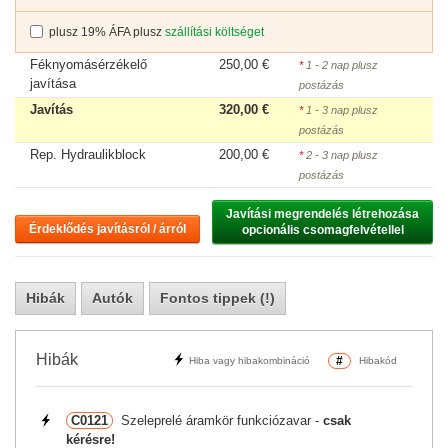
plusz 19% ÁFA plusz
szállítási költséget
Féknyomásérzékelő
250,00 €
*
1 - 2 nap plusz
javítása
postázás
Javítás
320,00 €
*
1 - 3 nap plusz
postázás
Rep. Hydraulikblock
200,00 €
*
2 - 3 nap plusz
postázás
Javítási megrendelés létrehozása

Érdeklődés javításról / árról
opcionális csomagfelvétellel
Hibák
Autók
Fontos tippek (!)
Hibák
#
Hiba vagy hibakombináció
Hibakód
C0121
Szeleprelé áramkör funkciózavar -
csak
kérésre!