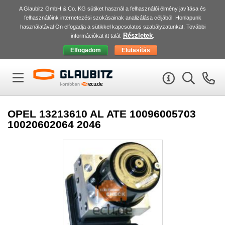
A Glaubitz GmbH & Co. KG sütiket használ a felhasználói élmény javítása és
felhasználóink internetezési szokásainak analizálása céljából. Honlapunk
használatával Ön elfogadja a sütikkel kapcsolatos szabályzatunkat. További
Részletek
információkat itt talál:
.
OPEL 13213610 AL ATE 10096005703
10020602064 2046