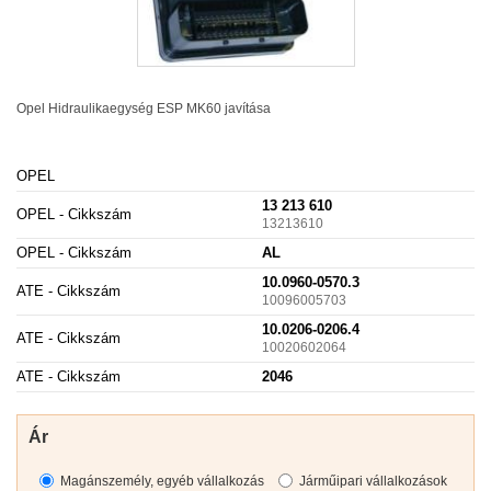
Opel Hidraulikaegység
ESP
MK60 javítása
OPEL
13 213 610
OPEL - Cikkszám
13213610
OPEL - Cikkszám
AL
10.0960-0570.3
ATE - Cikkszám
10096005703
10.0206-0206.4
ATE - Cikkszám
10020602064
ATE - Cikkszám
2046
Ár
Magánszemély, egyéb vállalkozás
Járműipari vállalkozások