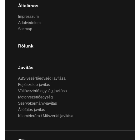
Általános
Impresszum
Adatvédelem
Sitemap
Rólunk
Javítás
ABS vezérlőegység javítása
Fojtószelep-javítás
Váltóvezérlő egység javítása
Motorvezérlőegység
Szervokormány-javítás
Állófűtés-javítás
Kilométeróra / Műszerfal javítása