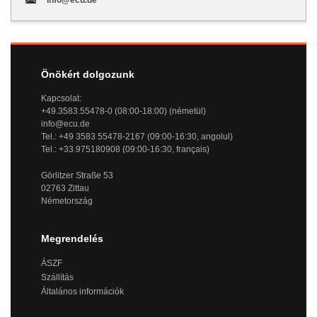
Önökért dolgozunk
Kapcsolat:
+49.3583.55478-0 (08:00-18:00) (németül)
info@ecu.de
Tel.: +49 3583 55478-2167 (09:00-16:30, angolul)
Tel.: +33.975180908 (09:00-16:30, français)
Görlitzer Straße 53
02763 Zittau
Németország
Megrendelés
ÁSZF
Szállítás
Általános információk