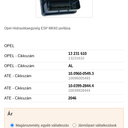
Opel Hidraulikaegység
ESP
MK60 javítása
OPEL
13 231 610
OPEL - Cikkszám
13231610
OPEL - Cikkszám
AL
10.0960-0549.3
ATE - Cikkszám
10096005493
10-0399-2844.4
ATE - Cikkszám
10039928444
ATE - Cikkszám
2046
Ár
Magánszemély, egyéb vállalkozás
Járműipari vállalkozások