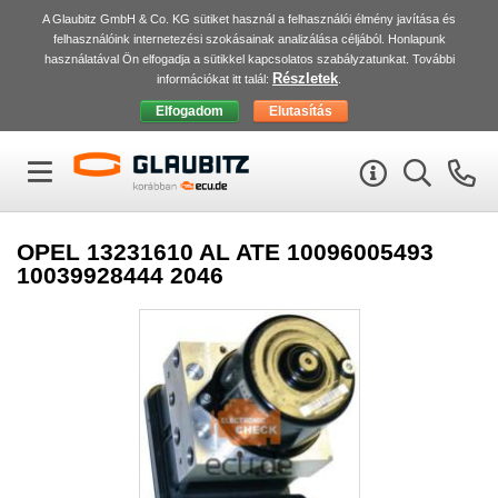
A Glaubitz GmbH & Co. KG sütiket használ a felhasználói élmény javítása és
felhasználóink internetezési szokásainak analizálása céljából. Honlapunk
használatával Ön elfogadja a sütikkel kapcsolatos szabályzatunkat. További
Részletek
információkat itt talál:
.
OPEL 13231610 AL ATE 10096005493
10039928444 2046