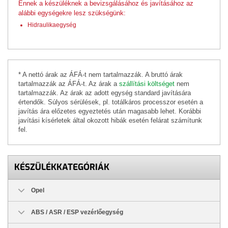
Ennek a készüléknek a bevizsgálásához és javításához az
alábbi egységekre lesz szükségünk:
Hidraulikaegység
* A nettó árak az ÁFÁ-t nem tartalmazzák. A bruttó árak
tartalmazzák az ÁFÁ-t. Az árak a
szállítási költséget
nem
tartalmazzák. Az árak az adott egység standard javítására
értendők. Súlyos sérülések, pl. totálkáros processzor esetén a
javítás ára előzetes egyeztetés után magasabb lehet. Korábbi
javítási kísérletek által okozott hibák esetén felárat számítunk
fel.
KÉSZÜLÉKKATEGÓRIÁK
Opel
ABS / ASR / ESP vezérlőegység