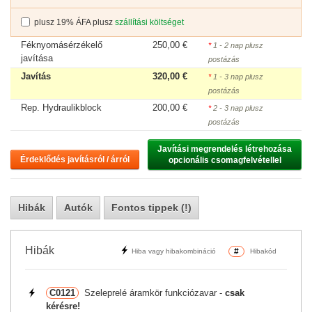
plusz 19% ÁFA plusz
szállítási költséget
Féknyomásérzékelő
250,00 €
*
1 - 2 nap plusz
javítása
postázás
Javítás
320,00 €
*
1 - 3 nap plusz
postázás
Rep. Hydraulikblock
200,00 €
*
2 - 3 nap plusz
postázás
Javítási megrendelés létrehozása

Érdeklődés javításról / árról
opcionális csomagfelvétellel
Hibák
Autók
Fontos tippek (!)
Hibák
#
Hiba vagy hibakombináció
Hibakód
C0121
Szeleprelé áramkör funkciózavar -
csak
kérésre!