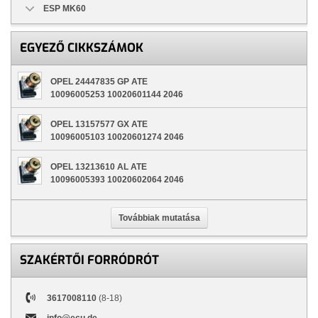
ESP MK60
EGYEZŐ CIKKSZÁMOK
OPEL 24447835 GP ATE
10096005253 10020601144 2046
OPEL 13157577 GX ATE
10096005103 10020601274 2046
OPEL 13213610 AL ATE
10096005393 10020602064 2046
Továbbiak mutatása
SZAKÉRTŐI FORRÓDRÓT
3617008110
(8-18)
info@ecu.de