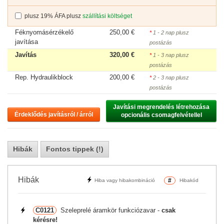
plusz 19% ÁFA plusz
szállítási költséget
Féknyomásérzékelő
250,00 €
*
1 - 2 nap plusz
javítása
postázás
Javítás
320,00 €
*
1 - 3 nap plusz
postázás
Rep. Hydraulikblock
200,00 €
*
2 - 3 nap plusz
postázás
Javítási megrendelés létrehozása

Érdeklődés javításról / árról
opcionális csomagfelvétellel
Hibák
Fontos tippek (!)
Hibák
#
Hiba vagy hibakombináció
Hibakód
C0121
Szeleprelé áramkör funkciózavar -
csak
kérésre!