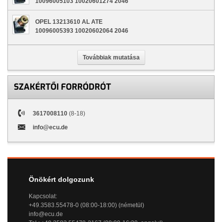
10096005103 10020601274 2046
OPEL 13213610 AL ATE
10096005393 10020602064 2046
Továbbiak mutatása
SZAKÉRTŐI FORRÓDRÓT
3617008110
(8-18)
info@ecu.de
Önökért dolgozunk
Kapcsolat:
+49.3583.55478-0 (08:00-18:00) (németül)
info@ecu.de