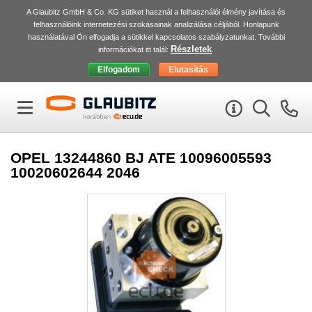
A Glaubitz GmbH & Co. KG sütiket használ a felhasználói élmény javítása és
felhasználóink internetezési szokásainak analizálása céljából. Honlapunk
használatával Ön elfogadja a sütikkel kapcsolatos szabályzatunkat. További
Részletek
információkat itt talál:
.
OPEL 13244860 BJ ATE 10096005593
10020602644 2046