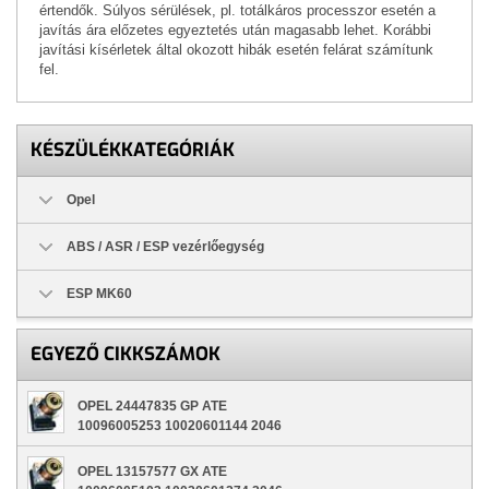
értendők. Súlyos sérülések, pl. totálkáros processzor esetén a
javítás ára előzetes egyeztetés után magasabb lehet. Korábbi
javítási kísérletek által okozott hibák esetén felárat számítunk
fel.
KÉSZÜLÉKKATEGÓRIÁK
Opel
ABS / ASR / ESP vezérlőegység
ESP MK60
EGYEZŐ CIKKSZÁMOK
OPEL 24447835 GP ATE
10096005253 10020601144 2046
OPEL 13157577 GX ATE