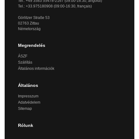
Tel.: +49 3583 55478-2167 (09:00-16:30, angolul)
Tel.: +33.975180908 (09:00-16:30, français)
Görlitzer Straße 53
02763 Zittau
Németország
Megrendelés
ÁSZF
Szállítás
Általános információk
Általános
Impresszum
Adatvédelem
Sitemap
Rólunk