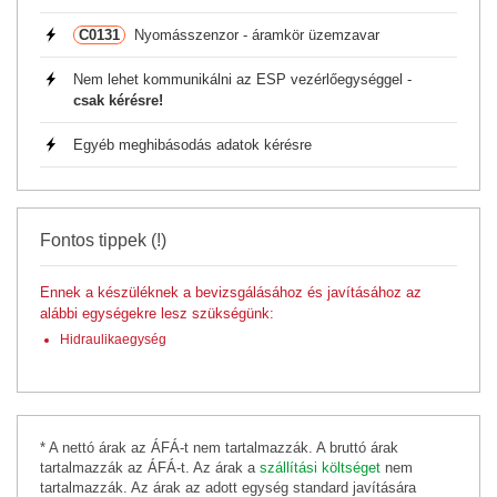
C0131
Nyomásszenzor - áramkör üzemzavar
Nem lehet kommunikálni az ESP vezérlőegységgel -
csak kérésre!
Egyéb meghibásodás adatok kérésre
Fontos tippek (!)
Ennek a készüléknek a bevizsgálásához és javításához az
alábbi egységekre lesz szükségünk:
Hidraulikaegység
* A nettó árak az ÁFÁ-t nem tartalmazzák. A bruttó árak
tartalmazzák az ÁFÁ-t. Az árak a
szállítási költséget
nem
tartalmazzák. Az árak az adott egység standard javítására