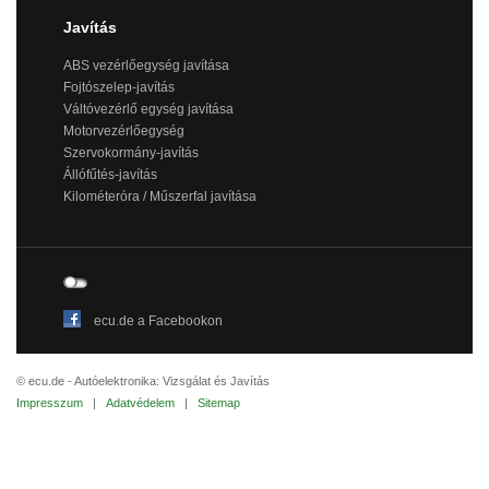
Javítás
ABS vezérlőegység javítása
Fojtószelep-javítás
Váltóvezérlő egység javítása
Motorvezérlőegység
Szervokormány-javítás
Állófűtés-javítás
Kilométeróra / Műszerfal javítása
ecu.de a Facebookon
© ecu.de - Autóelektronika: Vizsgálat és Javítás
Impresszum
|
Adatvédelem
|
Sitemap