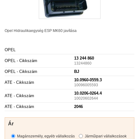
Opel Hidraulikaegység
ESP
MK60 javítása
OPEL
13 244 860
OPEL - Cikkszám
13244860
OPEL - Cikkszám
BJ
10.0960-0559.3
ATE - Cikkszám
10096005593
10.0206-0264.4
ATE - Cikkszám
10020602644
ATE - Cikkszám
2046
Ár
Magánszemély, egyéb vállalkozás
Járműipari vállalkozások