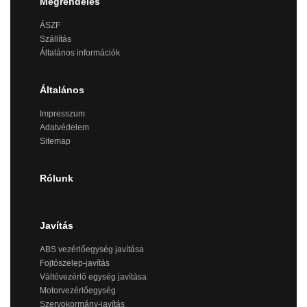
Megrendelés
ÁSZF
Szállítás
Általános információk
Általános
Impresszum
Adatvédelem
Sitemap
Rólunk
Javítás
ABS vezérlőegység javítása
Fojtószelep-javítás
Váltóvezérlő egység javítása
Motorvezérlőegység
Szervokormány-javítás