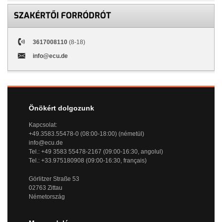
SZAKÉRTŐI FORRÓDRÓT
3617008110
(8-18)
info@ecu.de
Önökért dolgozunk
Kapcsolat:
+49.3583.55478-0 (08:00-18:00) (németül)
info@ecu.de
Tel.: +49 3583 55478-2167 (09:00-16:30, angolul)
Tel.: +33.975180908 (09:00-16:30, français)
Görlitzer Straße 53
02763 Zittau
Németország