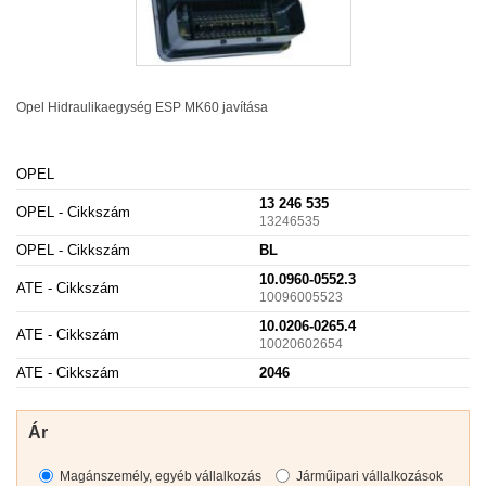
Opel Hidraulikaegység
ESP
MK60 javítása
OPEL
13 246 535
OPEL - Cikkszám
13246535
OPEL - Cikkszám
BL
10.0960-0552.3
ATE - Cikkszám
10096005523
10.0206-0265.4
ATE - Cikkszám
10020602654
ATE - Cikkszám
2046
Ár
Magánszemély, egyéb vállalkozás
Járműipari vállalkozások