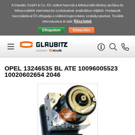
A Glaubitz GmbH & Co. KG sütiket használ a felhasználói élmény javítása és
felhasználóink internetezési szokásainak analizálása céljából. Honlapunk
használatával Ön elfogadja a sütikkel kapcsolatos szabályzatunkat. További
Részletek
információkat itt talál:
.
OPEL 13246535 BL ATE 10096005523
10020602654 2046