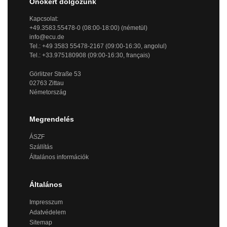
Önökért dolgozunk
Kapcsolat:
+49.3583.55478-0 (08:00-18:00) (németül)
info@ecu.de
Tel.: +49 3583 55478-2167 (09:00-16:30, angolul)
Tel.: +33.975180908 (09:00-16:30, français)
Görlitzer Straße 53
02763 Zittau
Németország
Megrendelés
ÁSZF
Szállítás
Általános információk
Általános
Impresszum
Adatvédelem
Sitemap