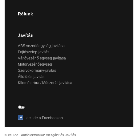
Rólunk
Javítás
ABS vezérlőegység javítása
Fojtószelep-javítás
Váltóvezérlő egység javítása
Motorvezérlőegység
Szervokormány-javítás
Állófűtés-javítás
Kilométeróra / Műszerfal javítása
ecu.de a Facebookon
© ecu.de - Autóelektronika: Vizsgálat és Javítás