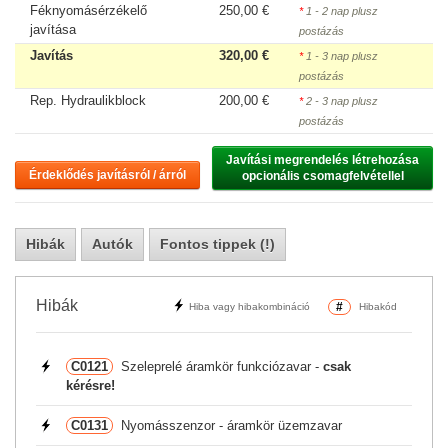
Féknyomásérzékelő
250,00 €
*
1 - 2 nap plusz
javítása
postázás
Javítás
320,00 €
*
1 - 3 nap plusz
postázás
Rep. Hydraulikblock
200,00 €
*
2 - 3 nap plusz
postázás
Javítási megrendelés létrehozása

Érdeklődés javításról / árról
opcionális csomagfelvétellel
Hibák
Autók
Fontos tippek (!)
Hibák
#
Hiba vagy hibakombináció
Hibakód
C0121
Szeleprelé áramkör funkciózavar -
csak
kérésre!
C0131
Nyomásszenzor - áramkör üzemzavar