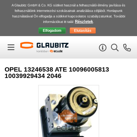
A Glaubitz GmbH & Co. KG sütiket használ a felhasználói élmény javítása és
felhasználóink internetezési szokásainak analizálása céljából. Honlapunk
használatával Ön elfogadja a sütikkel kapcsolatos szabályzatunkat. További
Részletek
információkat itt talál:
.
OPEL 13246538 ATE 10096005813
10039929434 2046