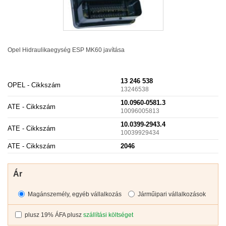
Opel Hidraulikaegység
ESP
MK60 javítása
13 246 538
OPEL - Cikkszám
13246538
10.0960-0581.3
ATE - Cikkszám
10096005813
10.0399-2943.4
ATE - Cikkszám
10039929434
ATE - Cikkszám
2046
Ár
Magánszemély, egyéb vállalkozás
Járműipari vállalkozások
plusz 19% ÁFA plusz
szállítási költséget