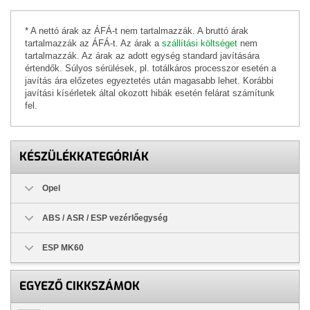
* A nettó árak az ÁFÁ-t nem tartalmazzák. A bruttó árak
tartalmazzák az ÁFÁ-t. Az árak a
szállítási költséget
nem
tartalmazzák. Az árak az adott egység standard javítására
értendők. Súlyos sérülések, pl. totálkáros processzor esetén a
javítás ára előzetes egyeztetés után magasabb lehet. Korábbi
javítási kísérletek által okozott hibák esetén felárat számítunk
fel.
KÉSZÜLÉKKATEGÓRIÁK
Opel
ABS / ASR / ESP vezérlőegység
ESP MK60
EGYEZŐ CIKKSZÁMOK