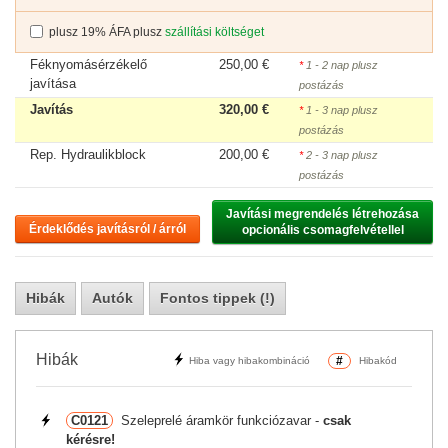
plusz 19% ÁFA plusz
szállítási költséget
Féknyomásérzékelő
250,00 €
*
1 - 2 nap plusz
javítása
postázás
Javítás
320,00 €
*
1 - 3 nap plusz
postázás
Rep. Hydraulikblock
200,00 €
*
2 - 3 nap plusz
postázás
Javítási megrendelés létrehozása

Érdeklődés javításról / árról
opcionális csomagfelvétellel
Hibák
Autók
Fontos tippek (!)
Hibák
#
Hiba vagy hibakombináció
Hibakód
C0121
Szeleprelé áramkör funkciózavar -
csak
kérésre!