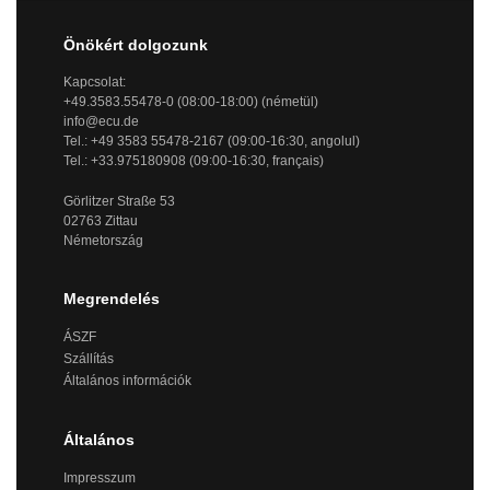
Önökért dolgozunk
Kapcsolat:
+49.3583.55478-0 (08:00-18:00) (németül)
info@ecu.de
Tel.: +49 3583 55478-2167 (09:00-16:30, angolul)
Tel.: +33.975180908 (09:00-16:30, français)
Görlitzer Straße 53
02763 Zittau
Németország
Megrendelés
ÁSZF
Szállítás
Általános információk
Általános
Impresszum