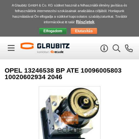
A Glaubitz GmbH & Co. KG sütiket használ a felhasználói élmény javítása és
felhasználóink internetezési szokásainak analizálása céljából. Honlapunk
használatával Ön elfogadja a sütikkel kapcsolatos szabályzatunkat. További
Részletek
információkat itt talál:
.
OPEL 13246538 BP ATE 10096005803
10020602934 2046