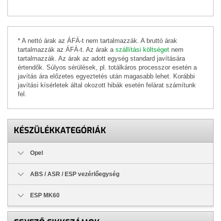
* A nettó árak az ÁFÁ-t nem tartalmazzák. A bruttó árak
tartalmazzák az ÁFÁ-t. Az árak a
szállítási költséget
nem
tartalmazzák. Az árak az adott egység standard javítására
értendők. Súlyos sérülések, pl. totálkáros processzor esetén a
javítás ára előzetes egyeztetés után magasabb lehet. Korábbi
javítási kísérletek által okozott hibák esetén felárat számítunk
fel.
KÉSZÜLÉKKATEGÓRIÁK
Opel
ABS / ASR / ESP vezérlőegység
ESP MK60