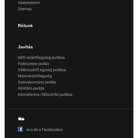
Adatvédelem
Sitemap
Rólunk
Javítás
ABS vezérlőegység javítása
Fojtószelep-javítás
Váltóvezérlő egység javítása
Motorvezérlőegység
Szervokormány-javítás
Állófűtés-javítás
Kilométeróra / Műszerfal javítása
ecu.de a Facebookon