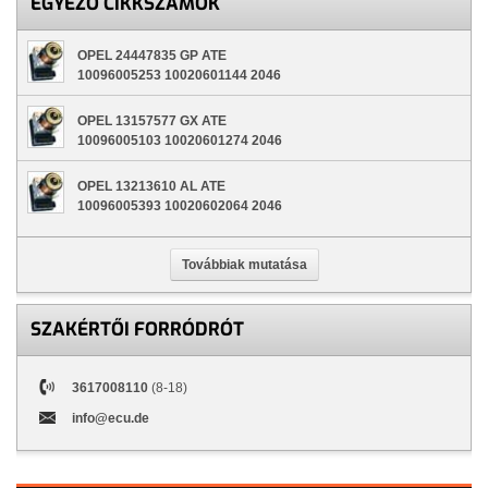
EGYEZŐ CIKKSZÁMOK
OPEL 24447835 GP ATE
10096005253 10020601144 2046
OPEL 13157577 GX ATE
10096005103 10020601274 2046
OPEL 13213610 AL ATE
10096005393 10020602064 2046
Továbbiak mutatása
SZAKÉRTŐI FORRÓDRÓT
3617008110
(8-18)
info@ecu.de