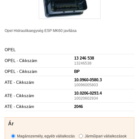
Opel Hidraulikaegység
ESP
MK60 javítása
OPEL
13 246 538
OPEL - Cikkszám
13246538
OPEL - Cikkszám
BP
10.0960-0580.3
ATE - Cikkszám
10096005803
10.0206-0293.4
ATE - Cikkszám
10020602934
ATE - Cikkszám
2046
Ár
Magánszemély, egyéb vállalkozás
Járműipari vállalkozások