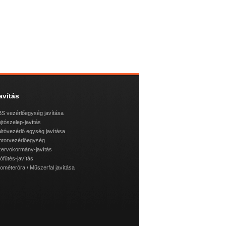
avítás
S vezérlőegység javítása
jtószelep-javítás
ltóvezérlő egység javítása
otorvezérlőegység
ervokormány-javítás
lófűtés-javítás
lométeróra / Műszerfal javítása