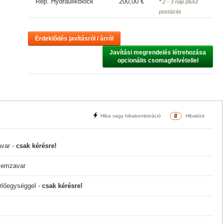
Rep. Hydraulikblock
200,00 €
*
2 - 3 nap plusz
postázás
Érdeklődés javításról / árról
Javítási megrendelés létrehozása

opcionális csomagfelvétellel
#
Hiba vagy hibakombináció
Hibakód
avar -
csak kérésre!
zemzavar
rlőegységgel -
csak kérésre!