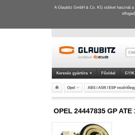
A Glaubitz GmbH & Co. KG sütiket használ a f
elfogad
Keresés gyártóra
Főoldal
GYIK
Opel
ABS / ASR / ESP vezérlőeg
OPEL 24447835 GP ATE 10096005793 100206
OPEL 24447835 GP ATE 