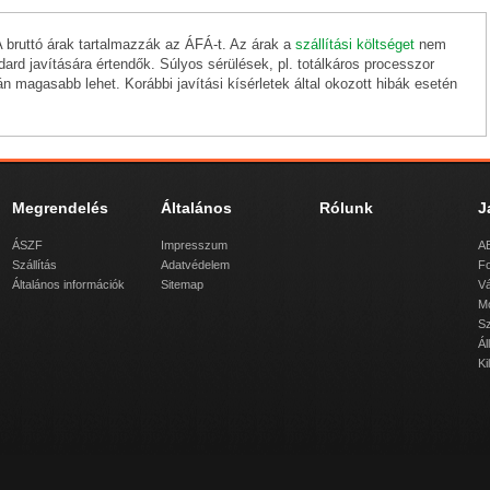
A bruttó árak tartalmazzák az ÁFÁ-t. Az árak a
szállítási költséget
nem
ard javítására értendők. Súlyos sérülések, pl. totálkáros processzor
án magasabb lehet. Korábbi javítási kísérletek által okozott hibák esetén
Megrendelés
Általános
Rólunk
J
ÁSZF
Impresszum
AB
Szállítás
Adatvédelem
Fo
Általános információk
Sitemap
Vá
M
Sz
Ál
Ki