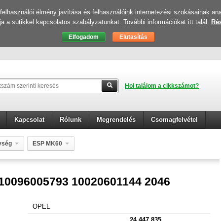
elhasználói élmény javítása és felhasználóink internetezési szokásainak ana
ja a sütikkel kapcsolatos szabályzatunkat. További információkat itt talál:
Rés
Hol találom a cikkszámot?
Kapcsolat
Rólunk
Megrendelés
Csomagfelvétel
ység
ESP MK60
01144 2046
10096005793 10020601144 2046
OPEL
24 447 835