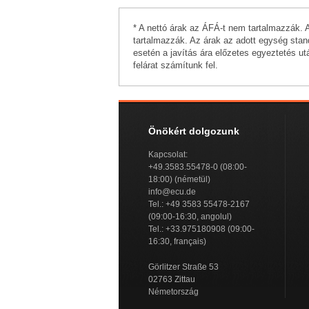
* A nettó árak az ÁFÁ-t nem tartalmazzák. 
tartalmazzák. Az árak az adott egység stand
esetén a javítás ára előzetes egyeztetés ut
felárat számítunk fel.
Önökért dolgozunk
Kapcsolat:
+49.3583.55478-0 (08:00-
18:00) (németül)
info@ecu.de
Tel.: +49 3583 55478-2167
(09:00-16:30, angolul)
Tel.: +33.975180908 (09:00-
16:30, français)
Görlitzer Straße 53
02763 Zittau
Németország