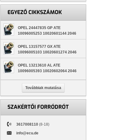
EGYEZŐ CIKKSZÁMOK
OPEL 24447835 GP ATE
10096005253 10020601144 2046
OPEL 13157577 GX ATE
10096005103 10020601274 2046
OPEL 13213610 AL ATE
10096005393 10020602064 2046
Továbbiak mutatása
SZAKÉRTŐI FORRÓDRÓT
3617008110
(8-18)
info@ecu.de