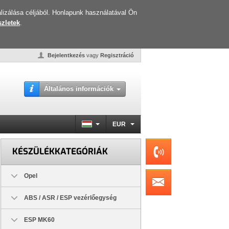
lizálása céljából. Honlapunk használatával Ön
zletek
.
Bejelentkezés
vagy
Regisztráció
Általános információk
EUR
KÉSZÜLÉKKATEGÓRIÁK
Opel
ABS / ASR / ESP vezérlőegység
ESP MK60