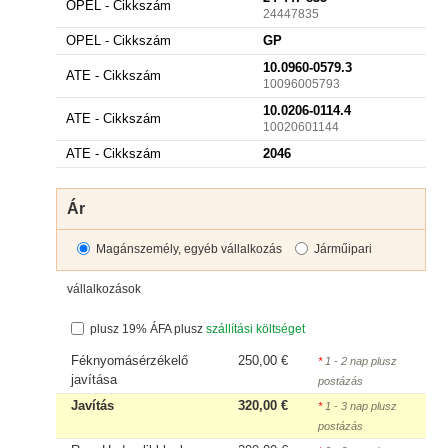
OPEL - Cikkszám
24447835
OPEL - Cikkszám
GP
10.0960-0579.3
ATE - Cikkszám
10096005793
10.0206-0114.4
ATE - Cikkszám
10020601144
ATE - Cikkszám
2046
Ár
Magánszemély, egyéb vállalkozás
Járműipari
vállalkozások
plusz 19% ÁFA plusz
szállítási költséget
Féknyomásérzékelő
250,00 €
*
1 - 2 nap plusz
javítása
postázás
Javítás
320,00 €
*
1 - 3 nap plusz
postázás