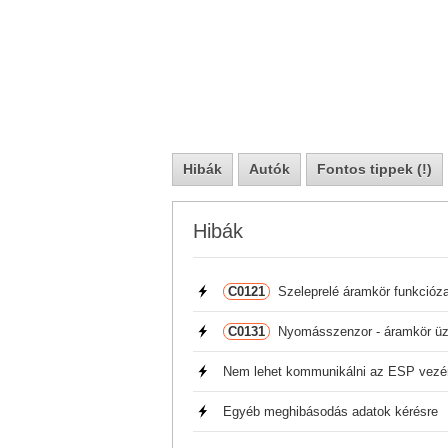
Hibák
Autók
Fontos tippek (!)
Hibák
C0121
Szeleprelé áramkör funkcióz
C0131
Nyomásszenzor - áramkör ü
Nem lehet kommunikálni az ESP vezé
Egyéb meghibásodás adatok kérésre