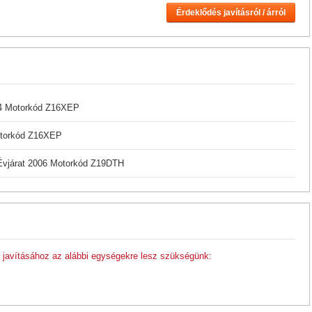
Érdeklődés javításról / árról
004 Motorkód Z16XEP
otorkód Z16XEP
Évjárat 2006 Motorkód Z19DTH
javításához az alábbi egységekre lesz szükségünk: