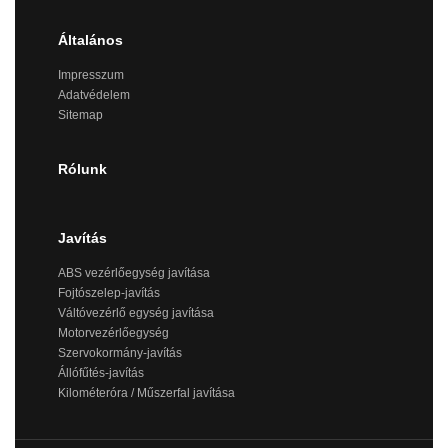
Általános
Impresszum
Adatvédelem
Sitemap
Rólunk
Javítás
ABS vezérlőegység javítása
Fojtószelep-javítás
Váltóvezérlő egység javítása
Motorvezérlőegység
Szervokormány-javítás
Állófűtés-javítás
Kilométeróra / Műszerfal javítása