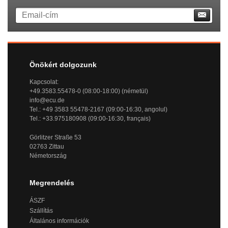
Önökért dolgozunk
Kapcsolat:
+49.3583.55478-0 (08:00-18:00) (németül)
info@ecu.de
Tel.: +49 3583 55478-2167 (09:00-16:30, angolul)
Tel.: +33.975180908 (09:00-16:30, français)
Görlitzer Straße 53
02763 Zittau
Németország
Megrendelés
ÁSZF
Szállítás
Általános információk