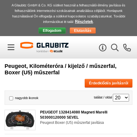
A Glaubitz GmbH & Co. KG sütiket használ a felhasználói élmény javítása és
felhasználóink internetezési szokásainak analizálása céljából. Honlapunk
használatával Ön elfogadja a sütikkel kapcsolatos szabályzatunkat. További
Részletek
információkat itt talál:
.
Peugeot, Kilométeróra / kijelző / műszerfal,
Boxer (U5) műszerfal
Érdedklődés javításról
találat / oldal
nagyobb ikonok
PEUGEOT 1328414080 Magneti Marelli
503000120000 SEVEL
Peugeot Boxer (U5) műszerfal javítása