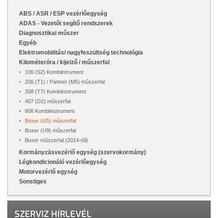
ABS / ASR / ESP vezérlőegység
ADAS - Vezetőt segítő rendszerek
Diagnosztikai műszer
Egyéb
Elektromobilitás/ nagyfeszültség technológia
Kilométeróra / kijelző / műszerfal
106 (S2) Kombiintrument
206 (T1) / Partner (M5) műszerfal
308 (T7) Kombiinstrument
407 (D2) műszerfal
806 Kombiinstrument
Boxer (U5) műszerfal
Boxer (U9) műszerfal
Boxer műszerfal (2014-től)
Kormányzásvezérlő egység (szervokormány)
Légkondicionáló vezérlőegység
Motorvezérlő egység
Sonstiges
SZERVIZ HÍRLEVÉL