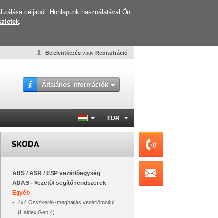
lizálása céljából. Honlapunk használatával Ön
zletek
.
Bejelentkezés
vagy
Regisztráció
Általános információk
EUR
SKODA
ABS / ASR / ESP vezérlőegység
ADAS - Vezetőt segítő rendszerek
Egyéb
4x4 Összkerék-meghatjás vezérlőmodul
(Haldex Gen.4)