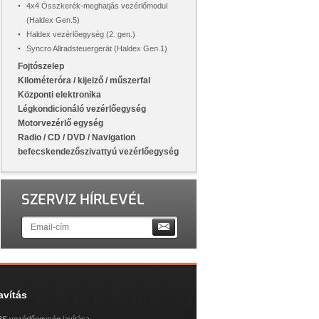
4x4 Összkerék-meghatjás vezérlőmodul
(Haldex Gen.5)
Haldex vezérlőegység (2. gen.)
Syncro Allradsteuergerät (Haldex Gen.1)
Fojtószelep
Kilométeróra / kijelző / műszerfal
Központi elektronika
Légkondicionáló vezérlőegység
Motorvezérlő egység
Radio / CD / DVD / Navigation
befecskendezőszivattyú vezérlőegység
SZERVIZ HÍRLEVÉL
avítás