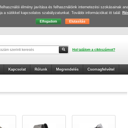
elhasználói élmény javítása és felhasználóink internetezési szokásainak ana
ja a sütikkel kapcsolatos szabályzatunkat. További információkat itt talál:
Rés
Hol találom a cikkszámot?
Kapcsolat
Rólunk
Megrendelés
Csomagfelvétel