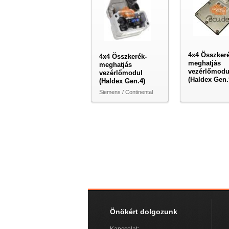
4x4 Összkeré
4x4 Összkerék-
meghatjás
meghatjás
vezérlőmodu
vezérlőmodul
(Haldex Gen.
(Haldex Gen.4)
Siemens / Continental
Önökért dolgozunk