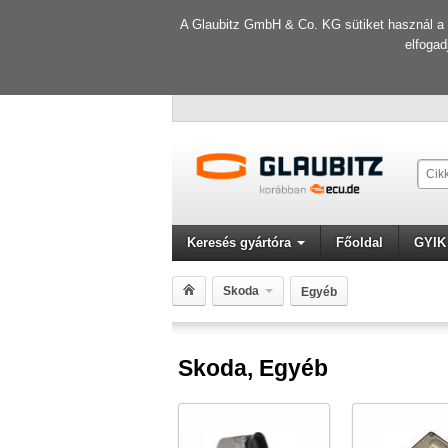
A Glaubitz GmbH & Co. KG sütiket használ a f
elfogad
Keresés gyártóra
Főoldal
GYIK
Skoda
Egyéb
Skoda, Egyéb