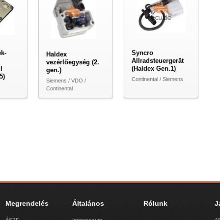
k-
Syncro
Haldex
Allradsteuergerät
vezérlőegység (2.
l
(Haldex Gen.1)
gen.)
5)
Continental / Siemens
Siemens / VDO /
Continental
Megrendelés
Általános
Rólunk
J