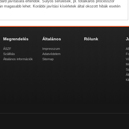
ard javítására értendők. Súlyos sérülések, pl. totálkáros processzor
án magasabb lehet. Korábbi javítási kísérletek által okozott hibák esetén
Megrendelés
Általános
Rólunk
J
ÁSZF
Impresszum
AB
Szállítás
Adatvédelem
Fo
Általános információk
Sitemap
Vá
M
Sz
Ál
Ki