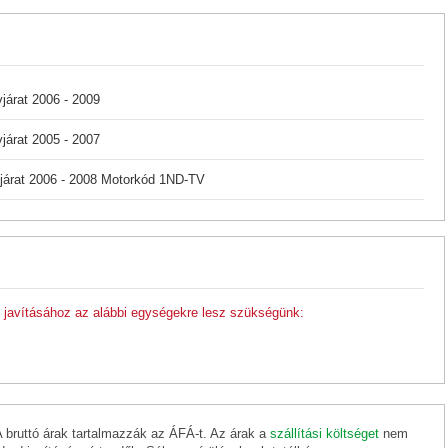
járat 2006 - 2009
járat 2005 - 2007
járat 2006 - 2008 Motorkód 1ND-TV
javításához az alábbi egységekre lesz szükségünk:
A bruttó árak tartalmazzák az ÁFÁ-t. Az árak a
szállítási költséget
nem