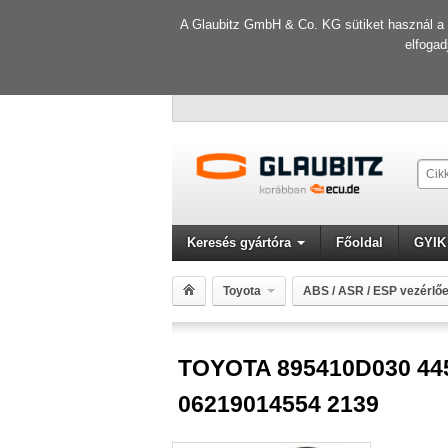
A Glaubitz GmbH & Co. KG sütiket használ a f
elfogad
Keresés gyártóra
Főoldal
GYIK
Toyota
ABS / ASR / ESP vezérlő
TOYOTA 895410D030 445400D011 ATE 062109
TOYOTA 895410D030 44
06219014554 2139