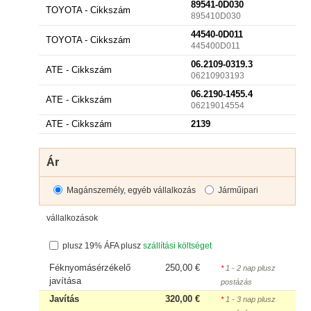
89541-0D030
TOYOTA - Cikkszám
895410D030
44540-0D011
TOYOTA - Cikkszám
445400D011
06.2109-0319.3
ATE - Cikkszám
06210903193
06.2190-1455.4
ATE - Cikkszám
06219014554
ATE - Cikkszám
2139
Ár
Magánszemély, egyéb vállalkozás
Járműipari
vállalkozások
plusz 19% ÁFA plusz
szállítási költséget
Féknyomásérzékelő
250,00 €
*
1 - 2 nap plusz
javítása
postázás
Javítás
320,00 €
*
1 - 3 nap plusz