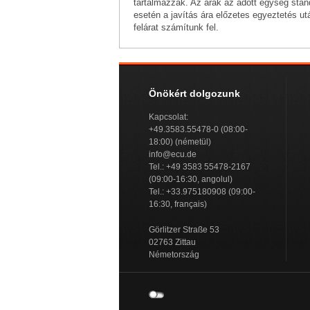
tartalmazzák. Az árak az adott egység stand
esetén a javítás ára előzetes egyeztetés ut
felárat számítunk fel.
Önökért dolgozunk
Kapcsolat:
+49.3583.55478-0 (08:00-
18:00) (németül)
info@ecu.de
Tel.: +49 3583 55478-2167
(09:00-16:30, angolul)
Tel.: +33.975180908 (09:00-
16:30, français)
Görlitzer Straße 53
02763 Zittau
Németország