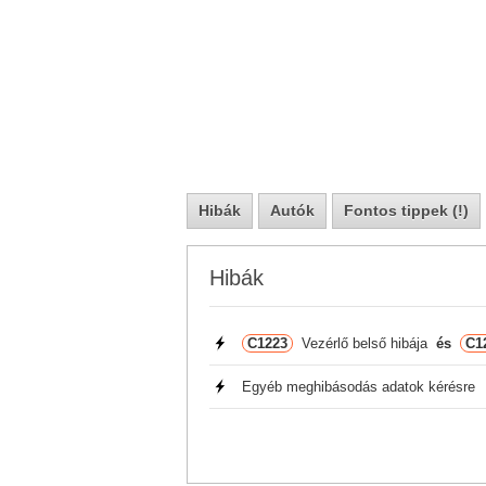
Hibák
Autók
Fontos tippek (!)
Hibák
C1223
Vezérlő belső hibája
és
C1
Egyéb meghibásodás adatok kérésre