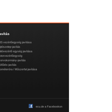
avítás
S vezérlőegység javítása
jtószelep-javítás
ltóvezérlő egység javítása
otorvezérlőegység
ervokormány-javítás
lófűtés-javítás
lométeróra / Műszerfal javítása
ecu.de a Facebookon