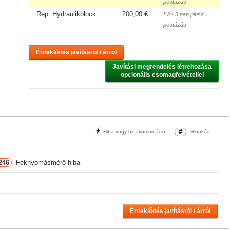
postázás
Rep. Hydraulikblock
200,00 €
*
2 - 3 nap plusz
postázás
Érdeklődés javításról / árról
Javítási megrendelés létrehozása

opcionális csomagfelvétellel
#
Hiba vagy hibakombináció
Hibakód
246
Féknyomásmérő hiba
Érdeklődés javításról / árról