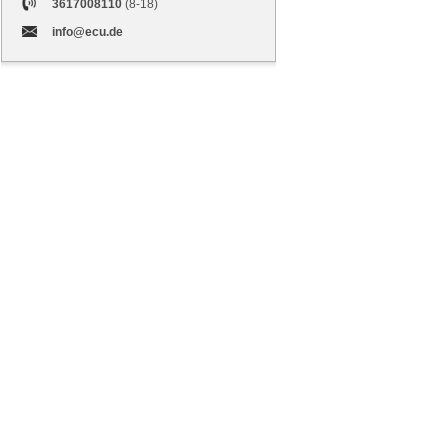
3617008110
(8-18)
info@ecu.de