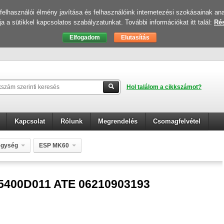
elhasználói élmény javítása és felhasználóink internetezési szokásainak ana
ja a sütikkel kapcsolatos szabályzatunkat. További információkat itt talál:
Rés
Hol találom a cikkszámot?
Kapcsolat
Rólunk
Megrendelés
Csomagfelvétel
egység
ESP MK60
03193 06219014554 2139
5400D011 ATE 06210903193