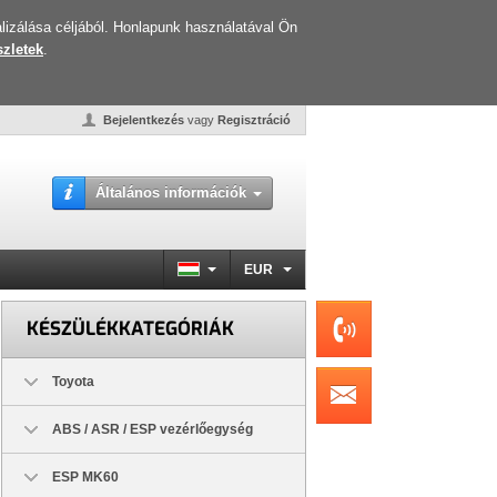
lizálása céljából. Honlapunk használatával Ön
zletek
.
Bejelentkezés
vagy
Regisztráció
Általános információk
EUR
KÉSZÜLÉKKATEGÓRIÁK
Toyota
ABS / ASR / ESP vezérlőegység
ESP MK60