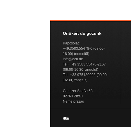
Önökért dolgozunk
Kapcsolat:
+49.3583.55478-0 (08:00-
18:00) (németül)
info@ecu.de
Tel.: +49 3583 55478-2167
(09:00-16:30, angolul)
Tel.: +33.975180908 (09:00-
16:30, français)
Görlitzer Straße 53
02763 Zittau
Németország