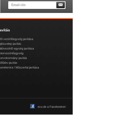
avítás
S vezérlőegység javítása
jtószelep-javítás
ltóvezérlő egység javítása
otorvezérlőegység
ervokormány-javítás
lófűtés-javítás
lométeróra / Műszerfal javítása
ecu.de a Facebookon