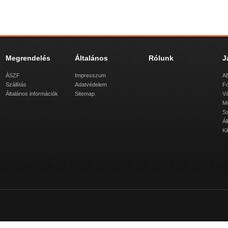
Megrendelés
Általános
Rólunk
J
ÁSZF
Impresszum
AB
Szállítás
Adatvédelem
Fo
Általános információk
Sitemap
Vá
M
Sz
Ál
Ki