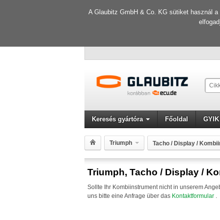
A Glaubitz GmbH & Co. KG sütiket használ a f
elfogad
Keresés gyártóra
Főoldal
GYIK
Triumph
Tacho / Display / Kombi
Triumph, Tacho / Display / K
Sollte Ihr Kombiinstrument nicht in unserem Ang
uns bitte eine Anfrage über das
Kontaktformular
.