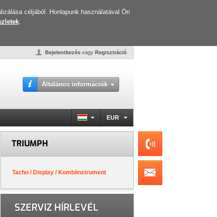
lizálása céljából. Honlapunk használatával Ön
zletek
.
Bejelentkezés
vagy
Regisztráció
Általános információk
EUR
TRIUMPH
Tacho / Display / Kombiinstrument
SZERVIZ HÍRLEVÉL