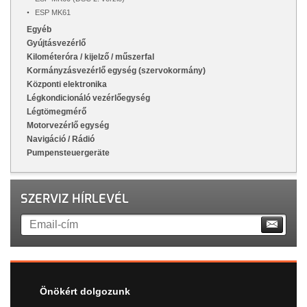
ESP MK61
Egyéb
Gyújtásvezérlő
Kilométeróra / kijelző / műszerfal
Kormányzásvezérlő egység (szervokormány)
Központi elektronika
Légkondicionáló vezérlőegység
Légtömegmérő
Motorvezérlő egység
Navigáció / Rádió
Pumpensteuergeräte
SZERVIZ HÍRLEVÉL
Önökért dolgozunk