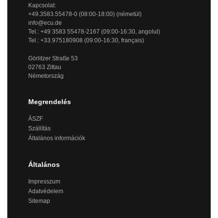
Kapcsolat:
+49.3583.55478-0 (08:00-18:00) (németül)
info@ecu.de
Tel.: +49 3583 55478-2167 (09:00-16:30, angolul)
Tel.: +33.975180908 (09:00-16:30, français)
Görlitzer Straße 53
02763 Zittau
Németország
Megrendelés
ÁSZF
Szállítás
Általános információk
Általános
Impresszum
Adatvédelem
Sitemap