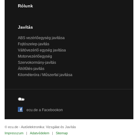
Rólunk
Javítás
ABS vezérlőegység javítása
Fojtószelep-javítás
Váltóvezérlő egység javítása
Motorvezérlőegység
Szervokormány-javítás
Állófűtés-javítás
Kilométeróra / Műszerfal javítása
ecu.de a Facebookon
© ecu.de - Autóelektronika: Vizsgálat és Javítás
Impresszum
|
Adatvédelem
|
Sitemap